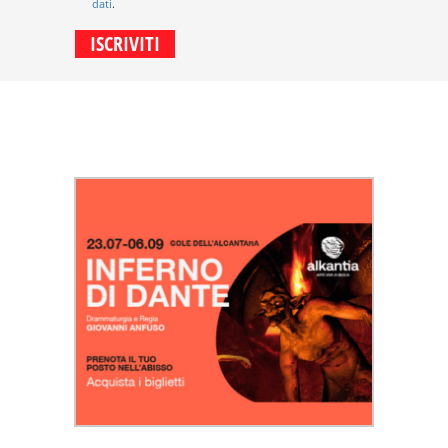
dati
.