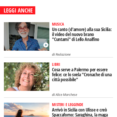
LEGGI ANCHE
MUSICA
Un canto (d'amore) alla sua Sicilia:
il video del nuovo brano
"Cuntami" di Lello Analfino
di
Redazione
LIBRI
Cosa serve a Palermo per essere
felice: ce lo svela "Cronache di una
città possibile"
di
Alice Marchese
MISTERI E LEGGENDE
Arrivò in Sicilia con Ulisse e creò
Spaccaforno: Saraghina, la maga