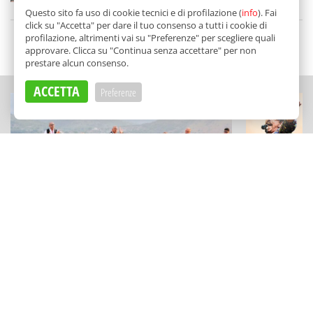
di
Tancredi Bua
Questo sito fa uso di cookie tecnici e di profilazione (
info
). Fai
click su "Accetta" per dare il tuo consenso a tutti i cookie di
profilazione, altrimenti vai su "Preferenze" per scegliere quali
SCELTO DA BALARM
approvare. Clicca su "Continua senza accettare" per non
prestare alcun consenso.
ACCETTA
Preferenze
SAGRE DI PAESE
MUSICA
Una festa di tradizioni, cultura e sapori
Il "Festiva
sulle Madonie: la "Sagra della Manna"
Marineo: g
a Pollina
travolgenti 