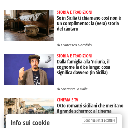
STORIA E TRADIZIONI
Se in Sicilia ti chiamano così non è
un complimento: la (vera) storia
del càntaru
di
Francesca Garofalo
STORIA E TRADIZIONI
Dalla famiglia alla 'nciuria, il
cognome la dice lunga: cosa
significa davvero (in Sicilia)
di
Susanna La Valle
CINEMA E TV
Otto romanzi siciliani che meritano
il grande schermo: al cinema
un'Isola diversa
Continua senza accettare
Info sui cookie