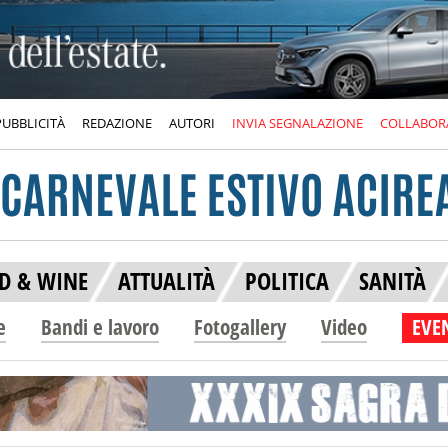
PUBBLICITÀ
REDAZIONE
AUTORI
INVIA SEGNALAZIONE
COLLABOR
D & WINE
ATTUALITÀ
POLITICA
SANITÀ
e
Bandi e lavoro
Fotogallery
Video
EVEN