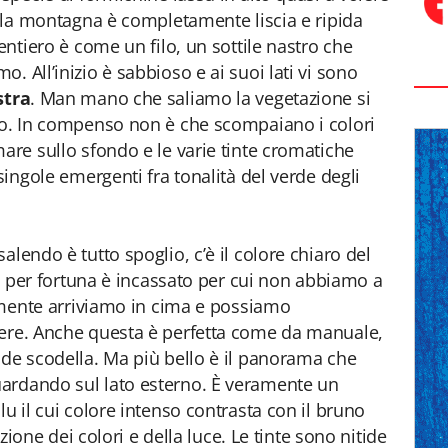
é la montagna è completamente liscia e ripida
sentiero è come un filo, un sottile nastro che
. All’inizio è sabbioso e ai suoi lati vi sono
stra
. Man mano che saliamo la vegetazione si
tto. In compenso non è che scompaiano i colori
are sullo sfondo e le varie tinte cromatiche
 singole emergenti fra tonalità del verde degli
alendo è tutto spoglio, c’è il colore chiaro del
che per fortuna è incassato per cui non abbiamo a
nalmente arriviamo in cima e possiamo
tere. Anche questa è perfetta come da manuale,
nde scodella. Ma più bello è il panorama che
ardando sul lato esterno. È veramente un
lu il cui colore intenso contrasta con il bruno
tazione dei colori e della luce. Le tinte sono nitide