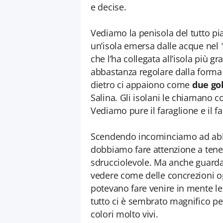
e decise.
Vediamo la penisola del tutto pi
un’isola emersa dalle acque nel 
che l’ha collegata all’isola più gr
abbastanza regolare dalla form
dietro ci appaiono come
due go
Salina. Gli isolani le chiamano c
Vediamo pure il faraglione e il f
Scendendo incominciamo ad ab
dobbiamo fare attenzione a tener
sdrucciolevole. Ma anche guarda
vedere come delle concrezioni op
potevano fare venire in mente le 
tutto ci è sembrato magnifico per 
colori molto vivi.