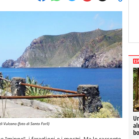
ES
Un
al
di Vulcano (foto di Santo Forlì)
bo