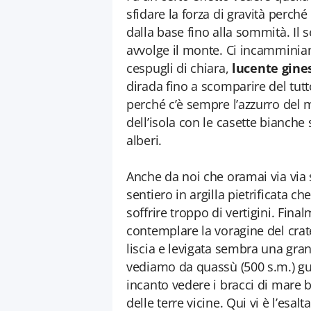
sfidare la forza di gravità perch
dalla base fino alla sommità. Il 
avvolge il monte. Ci incamminiamo
cespugli di chiara,
lucente gine
dirada fino a scomparire del tu
perché c’è sempre l’azzurro del m
dell’isola con le casette bianche
alberi.
Anche da noi che oramai via via s
sentiero in argilla pietrificata 
soffrire troppo di vertigini. Fi
contemplare la voragine del cra
liscia e levigata sembra una gra
vediamo da quassù (500 s.m.) gu
incanto vedere i bracci di mare b
delle terre vicine. Qui vi è l’esal