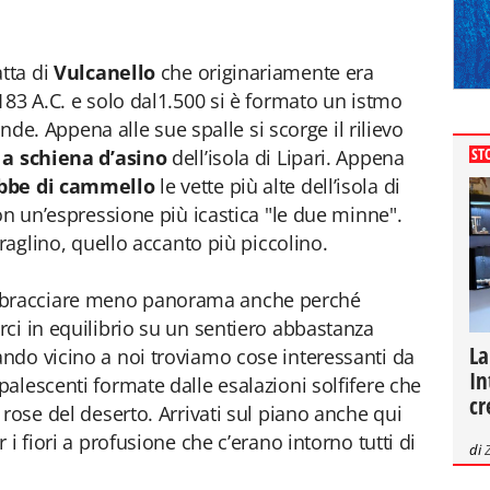
atta di
Vulcanello
che originariamente era
183 A.C. e solo dal1.500 si è formato un istmo
ande. Appena alle sue spalle si scorge il rilievo
ST
a
a schiena d’asino
dell’isola di Lipari. Appena
bbe di cammello
le vette più alte dell’isola di
on un’espressione più icastica "le due minne".
araglino, quello accanto più piccolino.
bracciare meno panorama anche perché
ci in equilibrio su un sentiero abbastanza
La
ndo vicino a noi troviamo cose interessanti da
In
alescenti formate dalle esalazioni solfifere che
cr
rose del deserto. Arrivati sul piano anche qui
i fiori a profusione che c’erano intorno tutti di
di