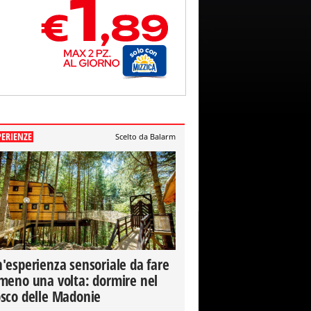
PERIENZE
Scelto da Balarm
'esperienza sensoriale da fare
meno una volta: dormire nel
sco delle Madonie