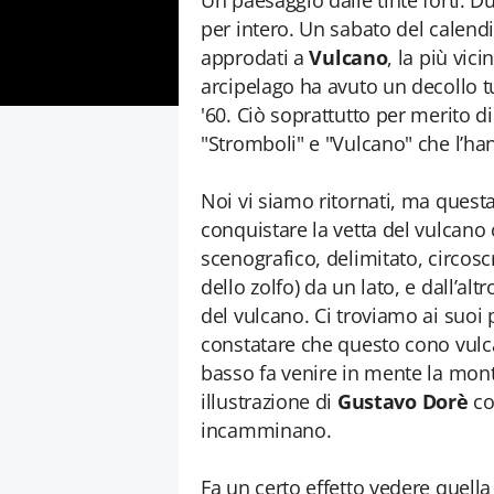
Un paesaggio dalle tinte forti. Du
per intero. Un sabato del calend
approdati a
Vulcano
, la più vici
arcipelago ha avuto un decollo tu
'60. Ciò soprattutto per merito di 
"Stromboli" e "Vulcano" che l’ha
Noi vi siamo ritornati, ma questa 
conquistare la vetta del vulcano
scenografico, delimitato, circosc
dello zolfo) da un lato, e dall’a
del vulcano. Ci troviamo ai suo
constatare che questo cono vulca
basso fa venire in mente la mon
illustrazione di
Gustavo Dorè
con
incamminano.
Fa un certo effetto vedere quella