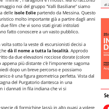
e "minne", i faraglioni e i mostri. Ma lo racconto
di
imaggio noi del gruppo “Valli Basiliane” siamo
na delle
isole Eolie
partendo da Messina. Questo
ristico molto importante già a partire dagli anni
due film che vi sono stati girati intitolati
nno fatto conoscere a un vasto pubblico.
volta sotto la veste di escursionisti decisi a
 che
dà il nome a tutta la località
. Approdo
ritto da due elevazioni rocciose dorate (colore
ltro appena più distante c’è l’imponente sagoma
i piedi dopo un breve percorso e possiamo
nico è una figura geometrica perfetta. Vista dal
tagna del Purgatorio dantesca in una
 i dannati in fila indiana che vi si
Se
 specie di formichine lassù in alto quasi a volere