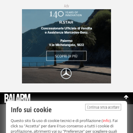
Adv
Continua senza accettare
Info sui cookie
©Copyright 2003-2026
Bmedia Srl
- P.IVA 07064240828
Questo sito fa uso di cookie tecnici e di profilazione (
info
). Fai
La riproduzione totale o parziale di tutti i contenuti, in qualunque
click su "Accetta" per dare il tuo consenso a tutti i cookie di
forma, su qualsiasi supporto è proibita.
profilazione, altrimenti vai su "Preferenze" per scegliere quali
Balarm.it è una testata giornalistica registrata. Autorizzazione del