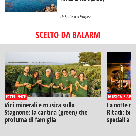
di
Federica Puglisi
SCELTO DA BALARM
ECCELLENZE
MUSICA E APERI
Vini minerali e musica sullo
La notte di
Stagnone: la cantina (green) che
Ribadi: birr
profuma di famiglia
speciali a T