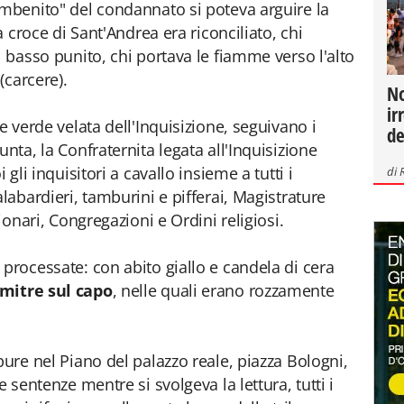
ambenito" del condannato si poteva arguire la
la croce di Sant'Andrea era riconciliato, chi
l basso punito, chi portava le fiamme verso l'alto
(carcere).
No
ir
e verde velata dell'Inquisizione, seguivano i
de
nta, la Confraternita legata all'Inquisizione
 gli inquisitori a cavallo insieme a tutti i
di
alabardieri, tamburini e pifferai, Magistrature
zionari, Congregazioni e Ordini religiosi.
processate: con abito giallo e candela di cera
mitre sul capo
, nelle quali erano rozzamente
pure nel Piano del palazzo reale, piazza Bologni,
e sentenze mentre si svolgeva la lettura, tutti i