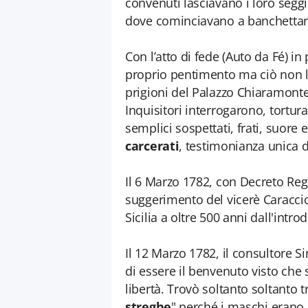
convenuti lasciavano i loro seggi
dove cominciavano a banchettare 
Con l’atto di fede (Auto da Fé) in 
proprio pentimento ma ciò non l
prigioni del Palazzo Chiaramonte-
Inquisitori interrogarono, tortu
semplici sospettati, frati, suore
carcerati
, testimonianza unica d
Il 6 Marzo 1782, con Decreto Regio
suggerimento del vicerè Caracciol
Sicilia a oltre 500 anni dall'intro
Il 12 Marzo 1782, il consultore Si
di essere il benvenuto visto che 
libertà. Trovò soltanto soltanto 
streghe
" perché i maschi erano s