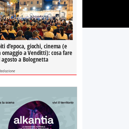
iti d’epoca, giochi, cinema (e
 omaggio a Venditti): cosa fare
 agosto a Bolognetta
Redazione