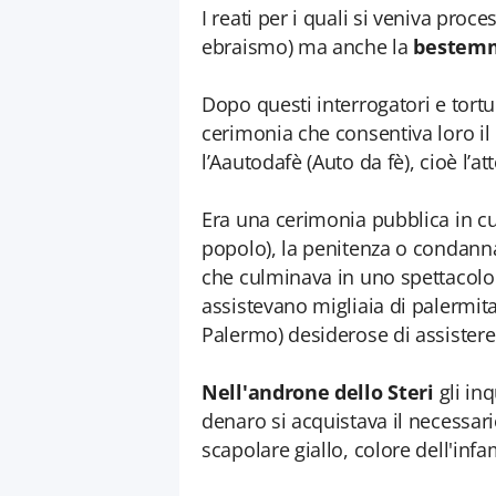
I reati per i quali si veniva pro
ebraismo) ma anche la
bestemmi
Dopo questi interrogatori e tortu
cerimonia che consentiva loro il 
l’Aautodafè (Auto da fè), cioè l’at
Era una cerimonia pubblica in cu
popolo), la penitenza o condanna
che culminava in uno spettacolo 
assistevano migliaia di palermita
Palermo) desiderose di assistere 
Nell'androne dello Steri
gli inq
denaro si acquistava il necessar
scapolare giallo, colore dell'infa