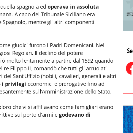
 quella spagnola ed
operava in assoluta
ana. A capo del Tribunale Siciliano era
e Spagnolo, mentre gli altri componenti
come giudici furono i Padri Domenicani. Nel
Se
giosi Regolari. Il declino del potere
inciò molto lentamente a partire dal 1592 quando
l re Filippo II, comandò che tutti gli arruolati
del Sant’Uffizio (nobili, cavalieri, generali e altri
i privilegi
economici e prerogative fino ad
pesantemente sull’Amministrazione dello Stato.
oloro che vi si affiliavano come famigliari erano
trittive sul porto d'armi e
godevano di