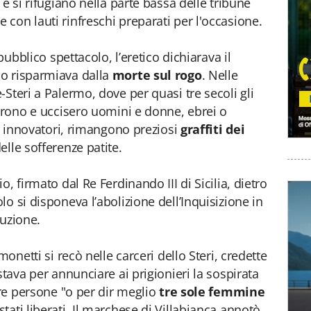
 e si rifugiano nella parte bassa delle tribune
con lauti rinfreschi preparati per l'occasione.
pubblico spettacolo, l’eretico dichiarava il
o risparmiava dalla
morte sul rogo
. Nelle
Steri a Palermo, dove per quasi tre secoli gli
rarono e uccisero uomini e donne, ebrei o
 e innovatori, rimangono preziosi
graffiti dei
elle sofferenze patite.
, firmato dal Re Ferdinando III di Sicilia, dietro
o si disponeva l’abolizione dell’Inquisizione in
duzione.
monetti si recò nelle carceri dello Steri, credette
stava per annunciare ai prigionieri la sospirata
tre persone "o per dir meglio
tre sole femmine
tati liberati. Il marchese di Villabianca annotò