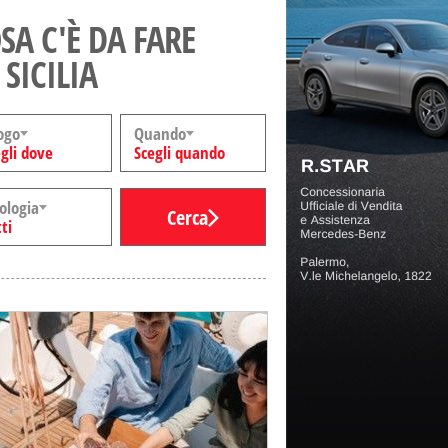
SA C'È DA FARE
 SICILIA
ogo
Quando
gli dove
Scegli quando
ologia
Cerca
ti