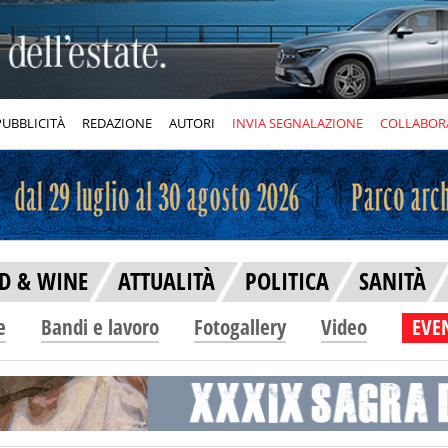
PUBBLICITÀ
REDAZIONE
AUTORI
INVIA SEGNALAZIONE
COLLABOR
D & WINE
ATTUALITÀ
POLITICA
SANITÀ
e
Bandi e lavoro
Fotogallery
Video
EVEN