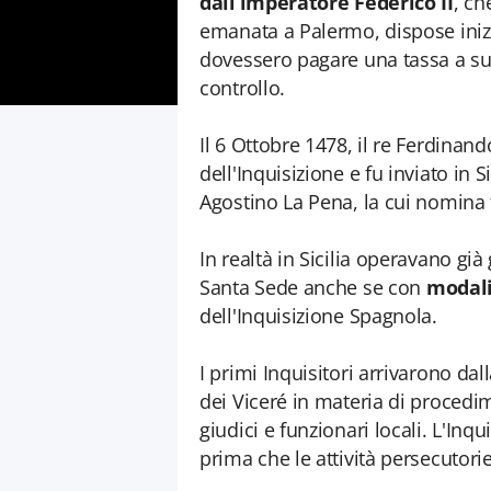
dall’imperatore Federico II
, ch
emanata a Palermo, dispose inizial
dovessero pagare una tassa a suff
controllo.
Il 6 Ottobre 1478, il re Ferdinand
dell'Inquisizione e fu inviato in S
Agostino La Pena, la cui nomina 
In realtà in Sicilia operavano già 
Santa Sede anche se con
modali
dell'Inquisizione Spagnola.
I primi Inquisitori arrivarono dal
dei Viceré in materia di procedime
giudici e funzionari locali. L'Inq
prima che le attività persecutor