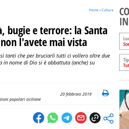
CO
Home
›
Cultura
IN
, bugie e terrore: la Santa
non l'avete mai vista
Lu
Sce
 tanti che per bruciarli tutti ci vollero oltre due
Tip
ta in nome di Dio si è abbattuta (anche) su
Tut
20 febbraio 2019
zioni popolari siciliane