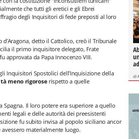
e con la costituzione "Inconsutilem tunicam"
mente che tutti gli eretici e gli Ebrei
ragio degli Inquisitori di fede preposti al loro
o d’Aragona, detto il Cattolico, creò il Tribunale
Ab
icilia il primo inquisitore delegato, Frate
un
fu approvata da Papa Innocenzo VIII.
ad
gli Inquisitori Spostolici dell’Inquisizione della
di
tà meno rigorose
rispetto a quelle
la Spagna. Il loro potere era superiore a quello
nti legali e delle autorità dei preesistenti
uisizione fu subito invisa al popolo siciliano ancor
ie avessero materialmente luogo.