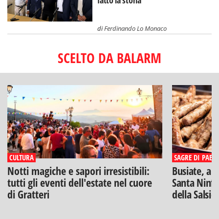
fatto la storia"
di
Ferdinando Lo Monaco
SCELTO DA BALARM
CULTURA
SAGRE DI PAESE
Notti magiche e sapori irresistibili:
Busiate, ar
tutti gli eventi dell'estate nel cuore
Santa Ninfa
di Gratteri
della Salsic