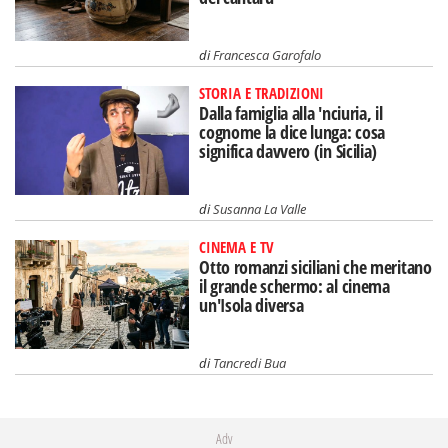
di
Francesca Garofalo
STORIA E TRADIZIONI
Dalla famiglia alla 'nciuria, il
cognome la dice lunga: cosa
significa davvero (in Sicilia)
di
Susanna La Valle
CINEMA E TV
Otto romanzi siciliani che meritano
il grande schermo: al cinema
un'Isola diversa
di
Tancredi Bua
Adv