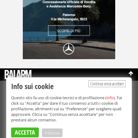
Continua senza accettare
Info sui cookie
©Copyright 2003-2026
Bmedia Srl
- P.IVA 07064240828
Questo sito fa uso di cookie tecnici e di profilazione (
info
). Fai
La riproduzione totale o parziale di tutti i contenuti, in qualunque
click su "Accetta" per dare il tuo consenso a tutti i cookie di
forma, su qualsiasi supporto è proibita.
profilazione, altrimenti vai su "Preferenze" per scegliere quali
Balarm.it è una testata giornalistica registrata. Autorizzazione del
approvare. Clicca su "Continua senza accettare" per non
Tribunale di Palermo n° 32 del 21/10/2003
prestare alcun consenso.
Direttore responsabile:
Fabio Ricotta
Privacy e Cookie Policy
ACCETTA
Preferenze