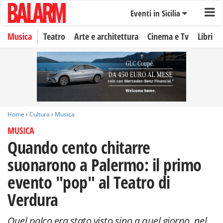
Eventi in Sicilia
Musica
Teatro
Arte e architettura
Cinema e Tv
Libri
Home
›
Cultura
›
Musica
MUSICA
Quando cento chitarre
suonarono a Palermo: il primo
evento "pop" al Teatro di
Verdura
Quel palco era stato visto sino a quel giorno, nel