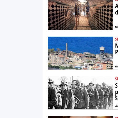
A
d
d
S
N
P
d
S
S
p
S
d