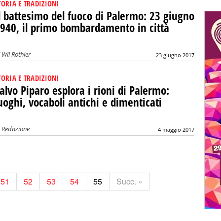
TORIA E TRADIZIONI
l battesimo del fuoco di Palermo: 23 giugno
940, il primo bombardamento in città
i
Wil Rothier
23 giugno 2017
TORIA E TRADIZIONI
alvo Piparo esplora i rioni di Palermo:
uoghi, vocaboli antichi e dimenticati
i
Redazione
4 maggio 2017
51
52
53
54
55
Succ. »