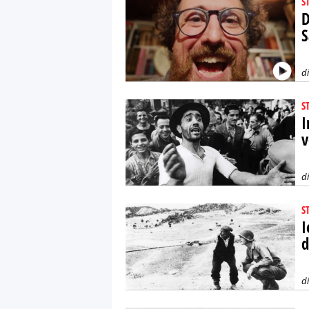
S
D
S
d
S
I
v
d
S
I
d
d