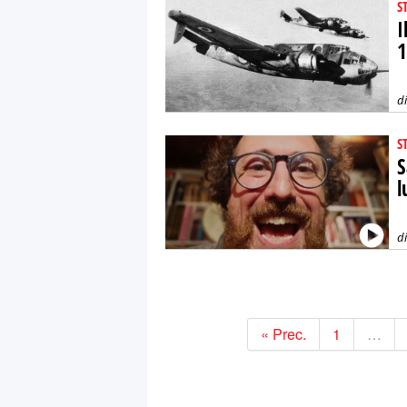
S
I
1
d
S
S
l
d
« Prec.
1
…