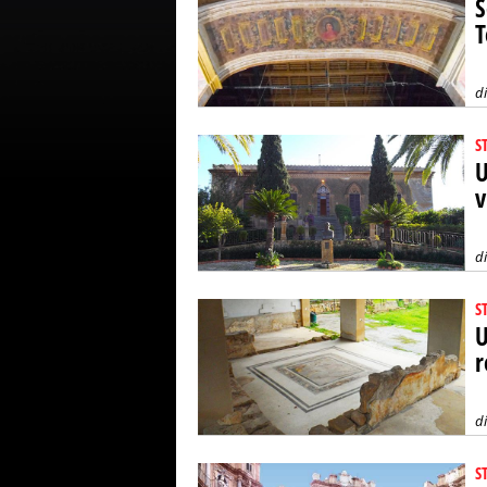
S
T
d
S
U
v
d
S
U
r
d
S