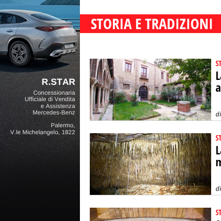
STORIA E TRADIZIONI
S
L
a
d
S
L
m
d
S