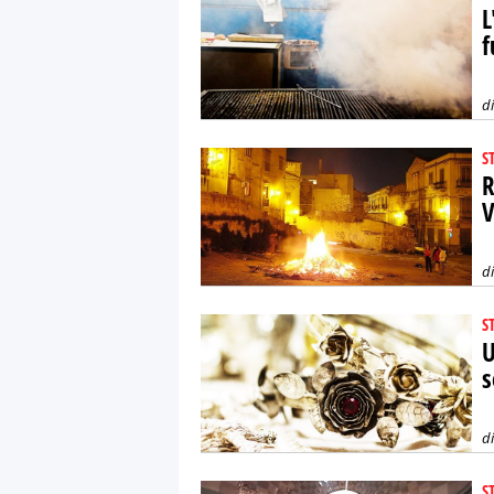
L
f
d
S
R
V
d
S
U
s
d
S