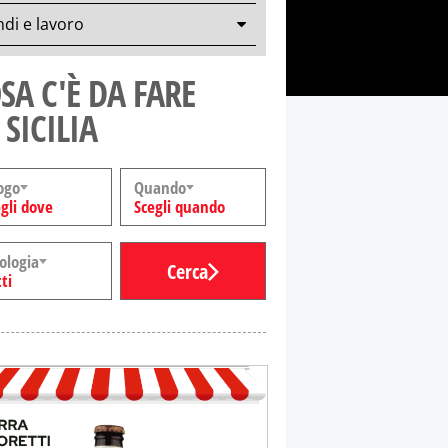
di e lavoro
SA C'È DA FARE
 SICILIA
ogo
Quando
gli dove
Scegli quando
ologia
Cerca
ti