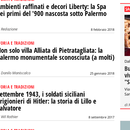
mbienti raffinati e decori Liberty: la Spa
SA
ei primi del '900 nascosta sotto Palermo
i
Redazione
8 febbraio 2018
TORIA E TRADIZIONI
on solo villa Alliata di Pietratagliata: la
alermo monumentale sconosciuta (a molti)
Dal
Bu
i
Danilo Maniscalco
vi
25 gennaio 2018
"S
TORIA E TRADIZIONI
Via
ettembre 1943, i soldati siciliani
San
rigionieri di Hitler: la storia di Lillo e
di
alvatore
i
Wil Rothier
8 settembre 2017