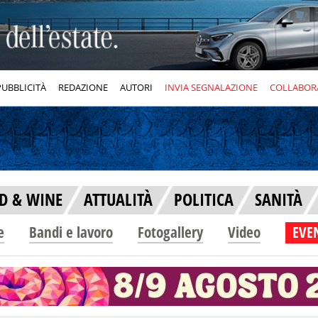
PUBBLICITÀ
REDAZIONE
AUTORI
INVIA SEGNALAZIONE
COLLABOR
D & WINE
ATTUALITÀ
POLITICA
SANITÀ
e
Bandi e lavoro
Fotogallery
Video
EVEN