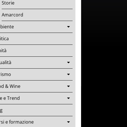
Storie
Amarcord
biente
itica
ità
ualità
rismo
od & Wine
le e Trend
og
si e formazione