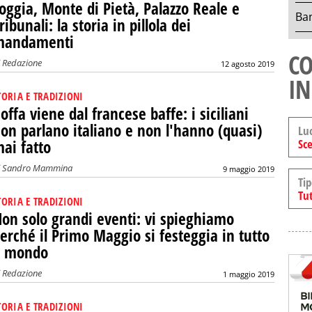
oggia, Monte di Pietà, Palazzo Reale e
Ban
ribunali: la storia in pillola dei
mandamenti
CO
i
Redazione
12 agosto 2019
IN
TORIA E TRADIZIONI
offa viene dal francese baffe: i siciliani
on parlano italiano e non l'hanno (quasi)
Lu
Sce
ai fatto
i
Sandro Mammina
9 maggio 2019
Tip
Tut
TORIA E TRADIZIONI
on solo grandi eventi: vi spieghiamo
erché il Primo Maggio si festeggia in tutto
l mondo
i
Redazione
1 maggio 2019
TORIA E TRADIZIONI