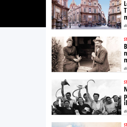
L
T
d
S
B
n
m
d
S
N
p
i
d
S