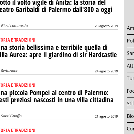
otto il volto vigile di Anita: la storia del
eatro Garibaldi di Palermo dall'800 a oggi
i
Giusi Lombardo
28 agosto 2019
Am
TORIA E TRADIZIONI
Pol
na storia bellissima e terribile quella di
illa Aurea: apre il giardino di sir Hardcastle
San
Att
i
Redazione
24 agosto 2019
Tu
TORIA E TRADIZIONI
Fo
na piccola Pompei al centro di Palermo:
esti preziosi nascosti in una villa cittadina
Sti
Bl
i
Santi Gnoffo
21 agosto 2019
Cor
TORIA E TRADIZIONI