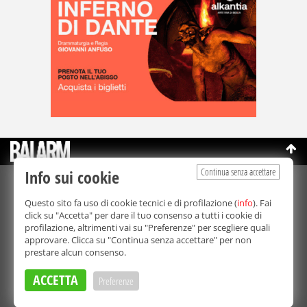
Continua senza accettare
Info sui cookie
©Copyright 2003-2026
Bmedia Srl
- P.IVA 07064240828
Questo sito fa uso di cookie tecnici e di profilazione (
info
). Fai
La riproduzione totale o parziale di tutti i contenuti, in qualunque
click su "Accetta" per dare il tuo consenso a tutti i cookie di
forma, su qualsiasi supporto è proibita.
profilazione, altrimenti vai su "Preferenze" per scegliere quali
Balarm.it è una testata giornalistica registrata. Autorizzazione del
approvare. Clicca su "Continua senza accettare" per non
Tribunale di Palermo n° 32 del 21/10/2003
prestare alcun consenso.
Direttore responsabile:
Fabio Ricotta
Privacy e Cookie Policy
ACCETTA
Preferenze