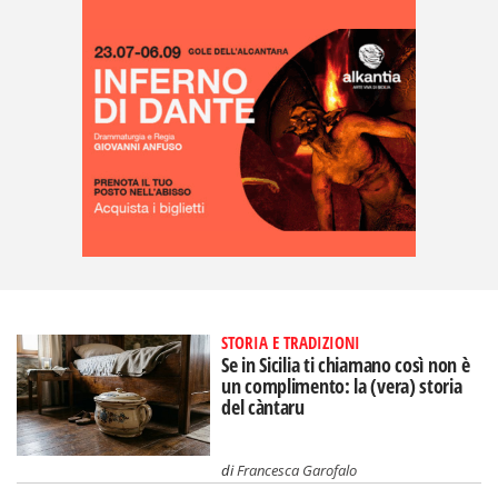
STORIA E TRADIZIONI
Se in Sicilia ti chiamano così non è
un complimento: la (vera) storia
del càntaru
di
Francesca Garofalo