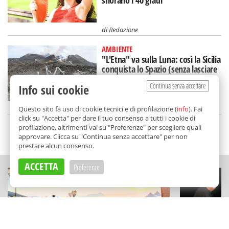
sfiorano i 40 gradi
di
Redazione
AMBIENTE
"L'Etna" va sulla Luna: così la Sicilia
conquista lo Spazio (senza lasciare
la Terra)
Continua senza accettare
Info sui cookie
di
Aurelio Sanguinetti
Questo sito fa uso di cookie tecnici e di profilazione (
info
). Fai
click su "Accetta" per dare il tuo consenso a tutti i cookie di
profilazione, altrimenti vai su "Preferenze" per scegliere quali
SCELTO DA BALARM
approvare. Clicca su "Continua senza accettare" per non
prestare alcun consenso.
ACCETTA
Preferenze