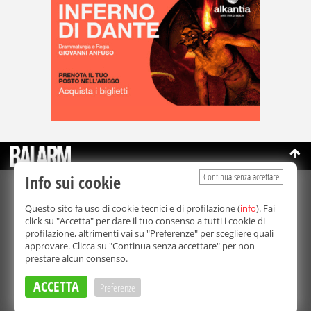
Continua senza accettare
Info sui cookie
©Copyright 2003-2026
Bmedia Srl
- P.IVA 07064240828
Questo sito fa uso di cookie tecnici e di profilazione (
info
). Fai
La riproduzione totale o parziale di tutti i contenuti, in qualunque
click su "Accetta" per dare il tuo consenso a tutti i cookie di
forma, su qualsiasi supporto è proibita.
profilazione, altrimenti vai su "Preferenze" per scegliere quali
Balarm.it è una testata giornalistica registrata. Autorizzazione del
approvare. Clicca su "Continua senza accettare" per non
Tribunale di Palermo n° 32 del 21/10/2003
prestare alcun consenso.
Direttore responsabile:
Fabio Ricotta
Privacy e Cookie Policy
ACCETTA
Preferenze