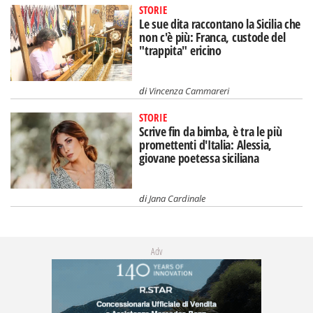
STORIE
Le sue dita raccontano la Sicilia che
non c'è più: Franca, custode del
"trappita" ericino
di
Vincenza Cammareri
STORIE
Scrive fin da bimba, è tra le più
promettenti d'Italia: Alessia,
giovane poetessa siciliana
di
Jana Cardinale
Adv