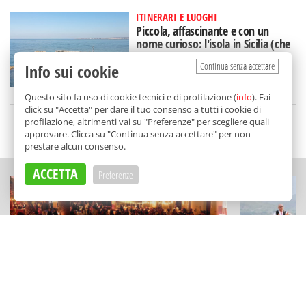
ITINERARI E LUOGHI
Piccola, affascinante e con un
nome curioso: l'isola in Sicilia (che
rischia di scomparire)
Continua senza accettare
Info sui cookie
di
Federica Puglisi
Questo sito fa uso di cookie tecnici e di profilazione (
info
). Fai
click su "Accetta" per dare il tuo consenso a tutti i cookie di
profilazione, altrimenti vai su "Preferenze" per scegliere quali
SCELTO DA BALARM
approvare. Clicca su "Continua senza accettare" per non
prestare alcun consenso.
ACCETTA
Preferenze
ESPERIENZE
SAGRE DI PAESE
"Kaid sotto le stelle" a Camporeale:
Una festa di