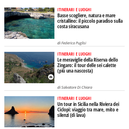
ITINERARI E LUOGHI
Basse scogliere, natura e mare
cristallino: il piccolo paradiso sulla
costa siracusana
di
Federica Puglisi
ITINERARI E LUOGHI
Le meraviglie della Riserva dello
Zingaro: il tour delle sei calette
(più una nascosta)
di
Salvatore Di Chiara
ITINERARI E LUOGHI
Un tour in Sicilia nella Riviera dei
Ciclopi: viaggio tra mare, mito e
silenzi (di lava)