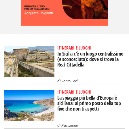
ITINERARI E LUOGHI
In Sicilia c'è un luogo centralissimo
(e sconosciuto): dove si trova la
Real Cittadella
di
Santo Forlì
ITINERARI E LUOGHI
La spiaggia più bella d'Europa è
siciliana: al primo posto della top
five che non ti aspetti
di
Redazione