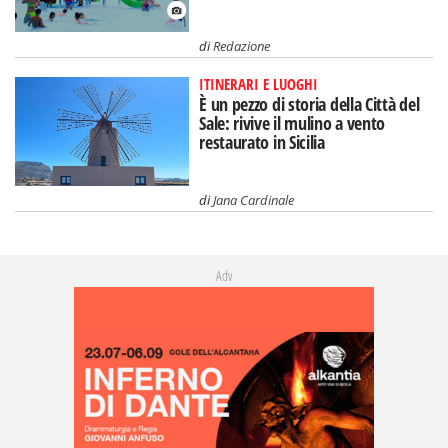
di
Redazione
ITINERARI E LUOGHI
È un pezzo di storia della Città del
Sale: rivive il mulino a vento
restaurato in Sicilia
di
Jana Cardinale
Adv