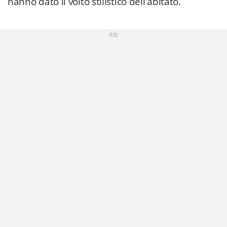
hanno dato il volto stilistico dell'abitato.
Adv