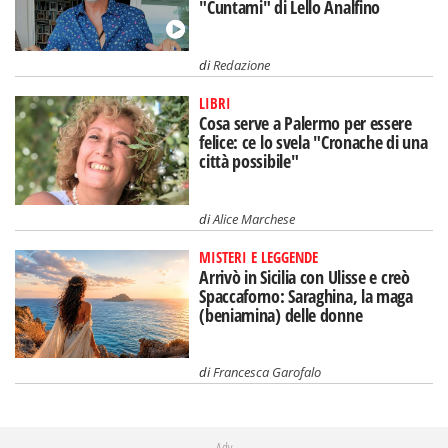
"Cuntami" di Lello Analfino
di
Redazione
LIBRI
Cosa serve a Palermo per essere
felice: ce lo svela "Cronache di una
città possibile"
di
Alice Marchese
MISTERI E LEGGENDE
Arrivò in Sicilia con Ulisse e creò
Spaccaforno: Saraghina, la maga
(beniamina) delle donne
di
Francesca Garofalo
Adv