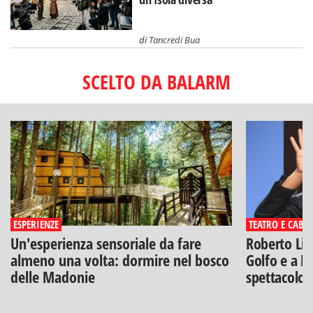
di
Tancredi Bua
SCELTO DA BALARM
ESPERIENZE
TEATRO E CABA
Un'esperienza sensoriale da fare
Roberto Lip
almeno una volta: dormire nel bosco
Golfo e a Po
delle Madonie
spettacolo"