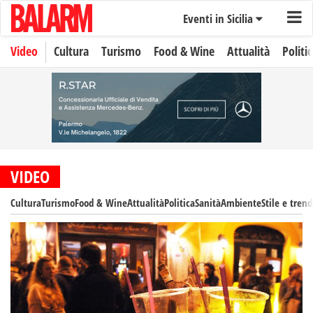
Eventi in Sicilia
Video
Cultura
Turismo
Food & Wine
Attualità
Politi
VIDEO
Cultura
Turismo
Food & Wine
Attualità
Politica
Sanità
Ambiente
Stile e trend