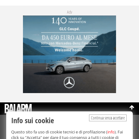
Adv
Continua senza accettare
Info sui cookie
©Copyright 2003-2026
Bmedia Srl
- P.IVA 07064240828
Questo sito fa uso di cookie tecnici e di profilazione (
info
). Fai
La riproduzione totale o parziale di tutti i contenuti, in qualunque
click su "Accetta" per dare il tuo consenso a tutti i cookie di