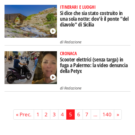
ITINERARI E LUOGHI
Si dice che sia stato costruito in
una sola notte: dov'è il ponte "del
diavolo" di Sicilia
di
Redazione
CRONACA
Scooter elettrici (senza targa) in
fuga a Palermo: la video denuncia
della Petyx
di
Redazione
« Prec.
1
2
3
4
5
6
7
…
140
»