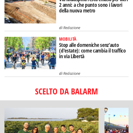
2 anni: a che punto sono i lavori
della nuova metro
di
Redazione
MOBILITÀ
Stop alle domeniche senz'auto
(d'estate): come cambia il traffico
in via Libertà
di
Redazione
SCELTO DA BALARM