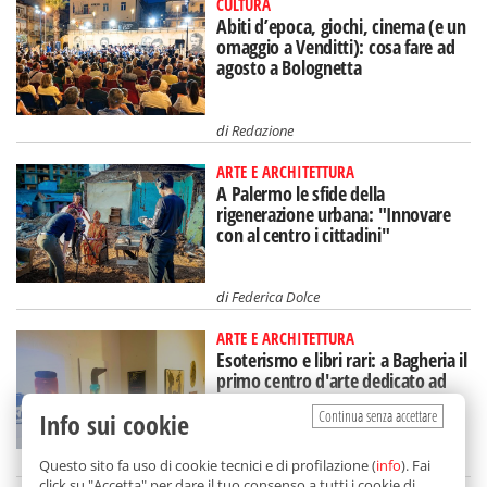
CULTURA
Abiti d’epoca, giochi, cinema (e un
omaggio a Venditti): cosa fare ad
agosto a Bolognetta
di
Redazione
ARTE E ARCHITETTURA
A Palermo le sfide della
rigenerazione urbana: "Innovare
con al centro i cittadini"
di
Federica Dolce
ARTE E ARCHITETTURA
Esoterismo e libri rari: a Bagheria il
primo centro d'arte dedicato ad
Aleister Crowley
Continua senza accettare
Info sui cookie
di
Redazione
Questo sito fa uso di cookie tecnici e di profilazione (
info
). Fai
click su "Accetta" per dare il tuo consenso a tutti i cookie di