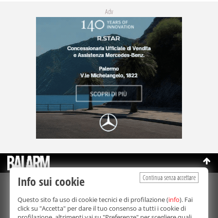
Adv
Continua senza accettare
Info sui cookie
©Copyright 2003-2026
Bmedia Srl
- P.IVA 07064240828
Questo sito fa uso di cookie tecnici e di profilazione (
info
). Fai
La riproduzione totale o parziale di tutti i contenuti, in qualunque
click su "Accetta" per dare il tuo consenso a tutti i cookie di
forma, su qualsiasi supporto è proibita.
profilazione, altrimenti vai su "Preferenze" per scegliere quali