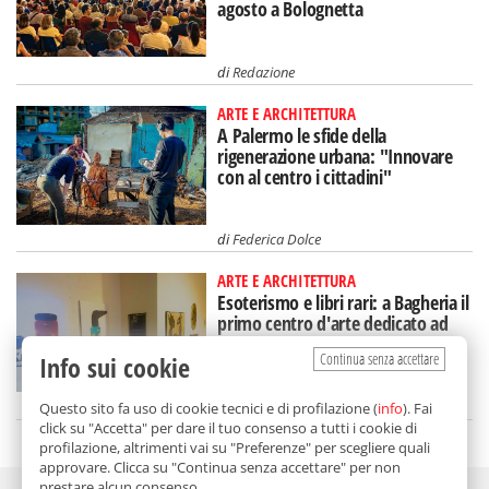
agosto a Bolognetta
di
Redazione
ARTE E ARCHITETTURA
A Palermo le sfide della
rigenerazione urbana: "Innovare
con al centro i cittadini"
di
Federica Dolce
ARTE E ARCHITETTURA
Esoterismo e libri rari: a Bagheria il
primo centro d'arte dedicato ad
Aleister Crowley
Continua senza accettare
Info sui cookie
di
Redazione
Questo sito fa uso di cookie tecnici e di profilazione (
info
). Fai
click su "Accetta" per dare il tuo consenso a tutti i cookie di
profilazione, altrimenti vai su "Preferenze" per scegliere quali
approvare. Clicca su "Continua senza accettare" per non
prestare alcun consenso.