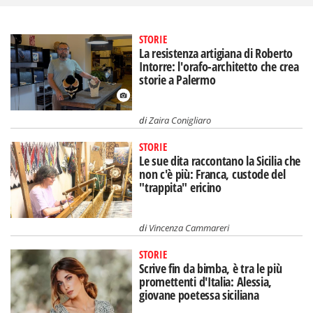
STORIE
La resistenza artigiana di Roberto
Intorre: l'orafo-architetto che crea
storie a Palermo
di
Zaira Conigliaro
STORIE
Le sue dita raccontano la Sicilia che
non c'è più: Franca, custode del
"trappita" ericino
di
Vincenza Cammareri
STORIE
Scrive fin da bimba, è tra le più
promettenti d'Italia: Alessia,
giovane poetessa siciliana