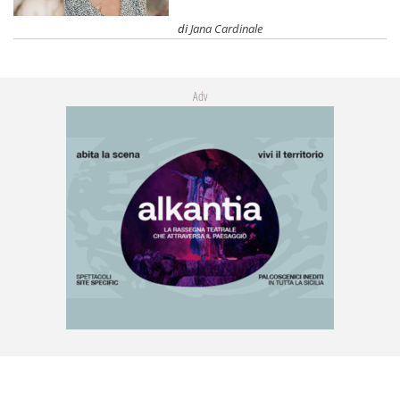
di
Jana Cardinale
Adv