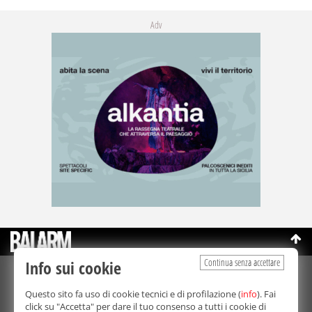
Adv
Continua senza accettare
Info sui cookie
©Copyright 2003-2026
Bmedia Srl
- P.IVA 07064240828
Questo sito fa uso di cookie tecnici e di profilazione (
info
). Fai
La riproduzione totale o parziale di tutti i contenuti, in qualunque
click su "Accetta" per dare il tuo consenso a tutti i cookie di
forma, su qualsiasi supporto è proibita.