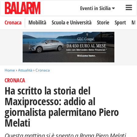
Eventi in Sicilia
Cronaca
Mobilità
Scuola e Università
Storie
Sport
Mo
Home
›
Attualità
›
Cronaca
CRONACA
Ha scritto la storia del
Maxiprocesso: addio al
giornalista palermitano Piero
Melati
Questa mattina si è spento a Roma Piero Melati,