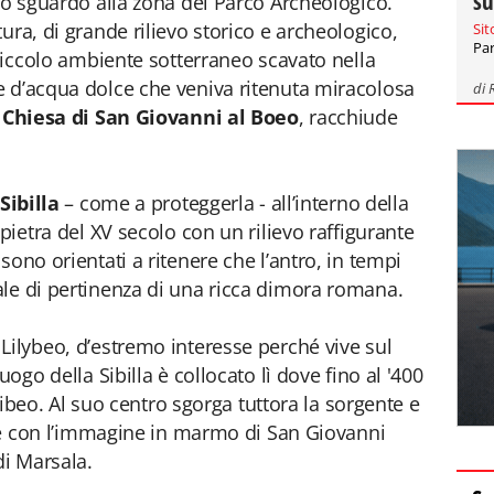
su
 lo sguardo alla zona del Parco Archeologico.
ura, di grande rilievo storico e archeologico,
Sit
Par
 piccolo ambiente sotterraneo scavato nella
e d’acqua dolce che veniva ritenuta miracolosa
di
a
Chiesa di San Giovanni al Boeo
, racchiude
Sibilla
– come a proteggerla - all’interno della
pietra del XV secolo con un rilievo raffigurante
sono orientati a ritenere che l’antro, in tempi
le di pertinenza di una ricca dimora romana.
Lilybeo, d’estremo interesse perché vive sul
uogo della Sibilla è collocato lì dove fino al '400
Lilibeo. Al suo centro sgorga tuttora la sorgente e
tare con l’immagine in marmo di San Giovanni
di Marsala.