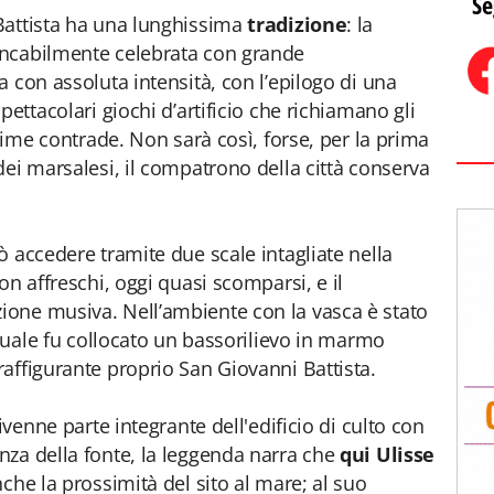
Se
Battista ha una lunghissima
tradizione
: la
ancabilmente celebrata con grande
 con assoluta intensità, con l’epilogo di una
pettacolari giochi d’artificio che richiamano gli
ssime contrade. Non sarà così, forse, per la prima
dei marsalesi, il compatrono della città conserva
ò accedere tramite due scale intagliate nella
on affreschi, oggi quasi scomparsi, e il
one musiva. Nell’ambiente con la vasca è stato
 quale fu collocato un bassorilievo in marmo
affigurante proprio San Giovanni Battista.
ivenne parte integrante dell'edificio di culto con
nza della fonte, la leggenda narra che
qui Ulisse
anche la prossimità del sito al mare; al suo