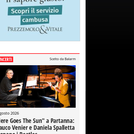
NCERTI
Scelto da Balarm
gosto 2026
ere Goes The Sun" a Partanna:
auco Venier e Daniela Spalletta