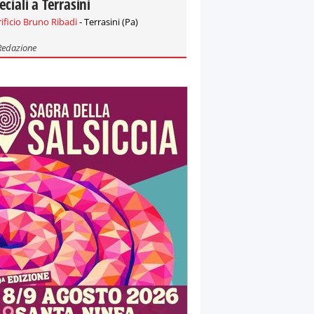
eciali a Terrasini
rificio Bruno Ribadi
- Terrasini (Pa)
Redazione