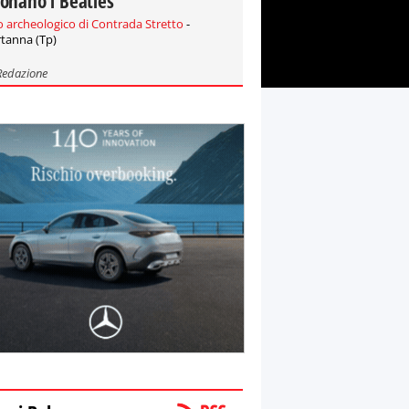
onano i Beatles
o archeologico di Contrada Stretto
-
tanna (Tp)
Redazione