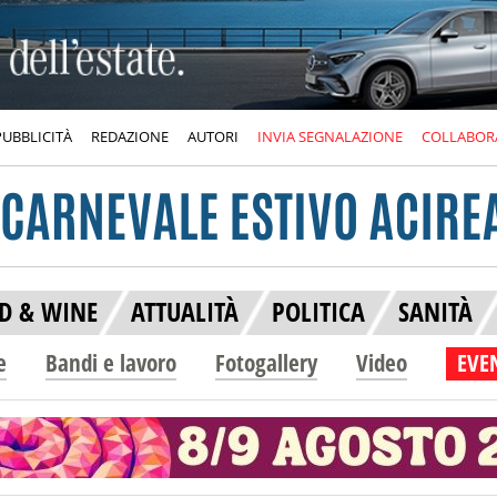
PUBBLICITÀ
REDAZIONE
AUTORI
INVIA SEGNALAZIONE
COLLABOR
D & WINE
ATTUALITÀ
POLITICA
SANITÀ
e
Bandi e lavoro
Fotogallery
Video
EVEN