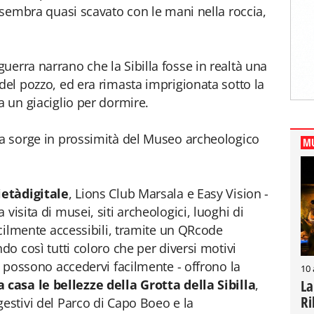
e sembra quasi scavato con le mani nella roccia,
uerra narrano che la Sibilla fosse in realtà una
del pozzo, ed era rimasta imprigionata sotto la
a un giaciglio per dormire.
ta sorge in prossimità del Museo archeologico
MU
.
ietàdigitale
, Lions Club Marsala e Easy Vision -
visita di musei, siti archeologici, luoghi di
ficilmente accessibili, tramite un QRcode
ndo così tutti coloro che per diversi motivi
on possono accedervi facilmente - offrono la
10
La
casa le bellezze della Grotta della Sibilla
,
Ri
gestivi del Parco di Capo Boeo e la