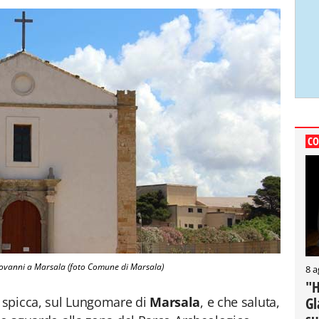
CO
iovanni a Marsala (foto Comune di Marsala)
8 a
"H
Gl
 spicca, sul Lungomare di
Marsala
, e che saluta,