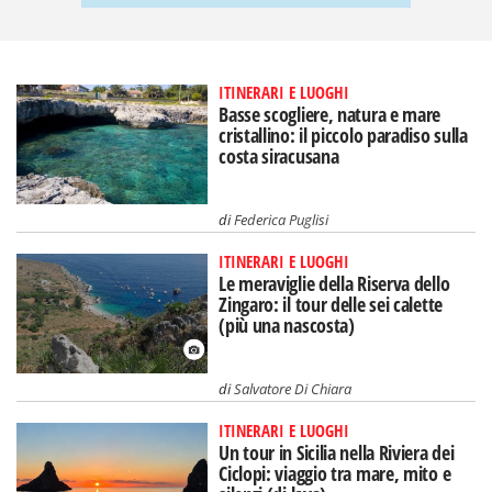
ITINERARI E LUOGHI
Basse scogliere, natura e mare
cristallino: il piccolo paradiso sulla
costa siracusana
di
Federica Puglisi
ITINERARI E LUOGHI
Le meraviglie della Riserva dello
Zingaro: il tour delle sei calette
(più una nascosta)
di
Salvatore Di Chiara
ITINERARI E LUOGHI
Un tour in Sicilia nella Riviera dei
Ciclopi: viaggio tra mare, mito e