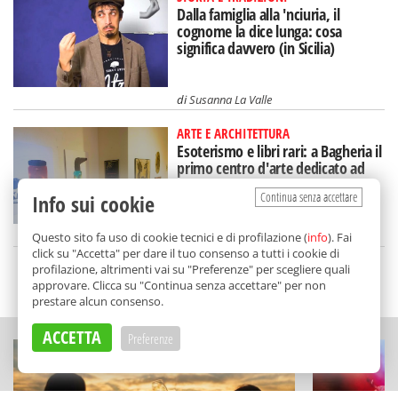
Dalla famiglia alla 'nciuria, il
cognome la dice lunga: cosa
significa davvero (in Sicilia)
di
Susanna La Valle
ARTE E ARCHITETTURA
Esoterismo e libri rari: a Bagheria il
primo centro d'arte dedicato ad
Aleister Crowley
Continua senza accettare
Info sui cookie
di
Redazione
Questo sito fa uso di cookie tecnici e di profilazione (
info
). Fai
click su "Accetta" per dare il tuo consenso a tutti i cookie di
profilazione, altrimenti vai su "Preferenze" per scegliere quali
SCELTO DA BALARM
approvare. Clicca su "Continua senza accettare" per non
prestare alcun consenso.
ACCETTA
Preferenze