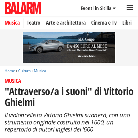
Eventi in Sicilia
Musica
Teatro
Arte e architettura
Cinema e Tv
Libri
Home
›
Cultura
›
Musica
MUSICA
"Attraverso/a i suoni" di Vittorio
Ghielmi
Il violoncellista Vittorio Ghielmi suonerà, con uno
strumento originale costruito nel 1600, un
repertorio di autori inglesi del '600