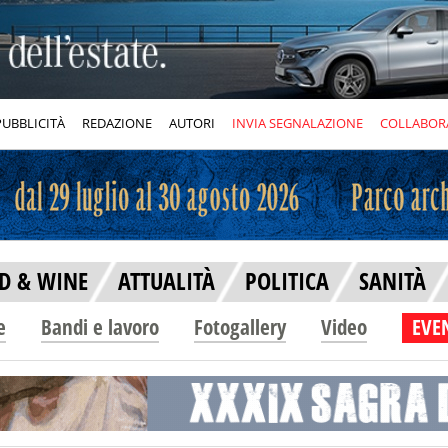
PUBBLICITÀ
REDAZIONE
AUTORI
INVIA SEGNALAZIONE
COLLABOR
D & WINE
ATTUALITÀ
POLITICA
SANITÀ
e
Bandi e lavoro
Fotogallery
Video
EVEN