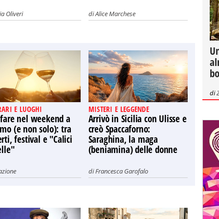
a Oliveri
di
Alice Marchese
Un
al
bo
di
RARI E LUOGHI
MISTERI E LEGGENDE
 fare nel weekend a
Arrivò in Sicilia con Ulisse e
mo (e non solo): tra
creò Spaccaforno:
rti, festival e "Calici
Saraghina, la maga
elle"
(beniamina) delle donne
azione
di
Francesca Garofalo