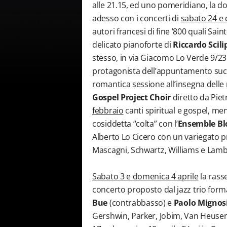
alle 21.15, ed uno pomeridiano, la 
adesso con i concerti di
sabato 24 e
autori francesi di fine ’800 quali Sai
delicato pianoforte di
Riccardo Scili
stesso, in via Giacomo Lo Verde 9/2
protagonista dell’appuntamento suc
romantica sessione all’insegna delle
Gospel Project Choir
diretto da Pie
febbraio
canti spiritual e gospel, me
cosiddetta “colta” con l’
Ensemble Bl
Alberto Lo Cicero con un variegato p
Mascagni, Schwartz, Williams e Lamb
Sabato 3 e domenica 4 aprile
la rasse
concerto proposto dal jazz trio for
Bue
(contrabbasso) e
Paolo Mignos
Gershwin, Parker, Jobim, Van Heusen