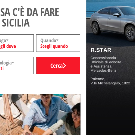
SA C'È DA FARE
 SICILIA
ogo
Quando
gli dove
Scegli quando
ologia
Cerca
ti