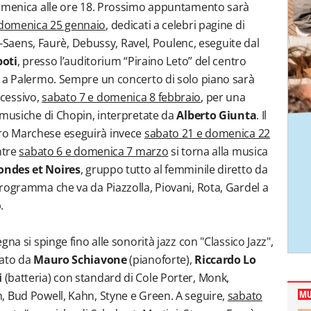
domenica alle ore 18. Prossimo appuntamento sarà
 domenica 25 gennaio
, dedicati a celebri pagine di
nt-Saens, Faurè, Debussy, Ravel, Poulenc, eseguite dal
poti
, presso l’auditorium “Piraino Leto” del centro
3 a Palermo. Sempre un concerto di solo piano sarà
cessivo,
sabato 7 e domenica 8 febbraio
, per una
 musiche di Chopin, interpretate da
Alberto Giunta
. Il
tro Marchese eseguirà invece
sabato 21 e domenica 22
ntre
sabato 6 e domenica 7 marzo
si torna alla musica
ondes et Noires
, gruppo tutto al femminile diretto da
rogramma che va da Piazzolla, Piovani, Rota, Gardel a
.
gna si spinge fino alle sonorità jazz con "Classico Jazz",
mato da
Mauro Schiavone
(pianoforte),
Riccardo Lo
i
(batteria) con standard di Cole Porter, Monk,
, Bud Powell, Kahn, Styne e Green. A seguire,
sabato
MU