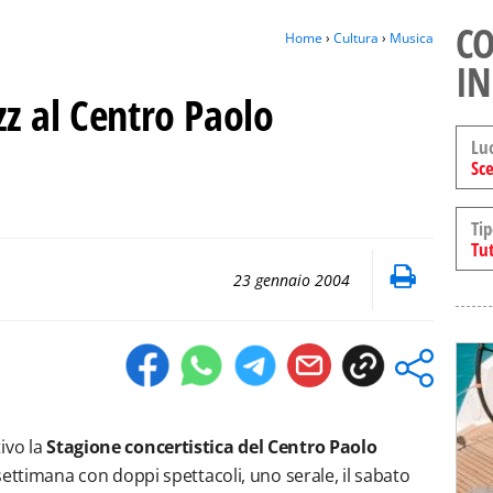
CO
Home
›
Cultura
›
Musica
IN
azz al Centro Paolo
Lu
Sce
Tip
Tut
23 gennaio 2004
ivo la
Stagione concertistica del Centro Paolo
 settimana con doppi spettacoli, uno serale, il sabato