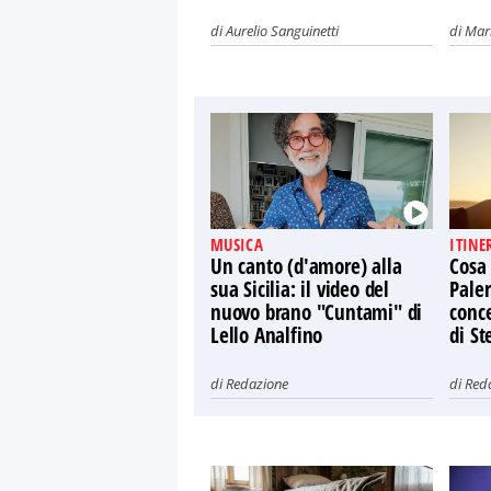
di
Aurelio Sanguinetti
di
Mari
MUSICA
ITINE
Un canto (d'amore) alla
Cosa
sua Sicilia: il video del
Paler
nuovo brano "Cuntami" di
conce
Lello Analfino
di St
di
Redazione
di
Red