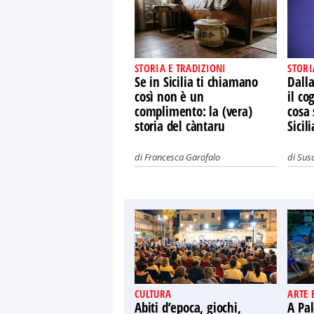
STORIA E TRADIZIONI
STORI
Se in Sicilia ti chiamano
Dalla
così non è un
il co
complimento: la (vera)
cosa 
storia del càntaru
Sicili
di
Francesca Garofalo
di
Susa
CULTURA
ARTE 
Abiti d’epoca, giochi,
A Pal