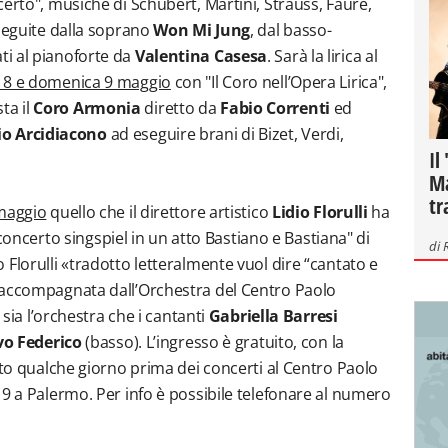
erto", musiche di Schubert, Martini, Strauss, Faurè,
eseguite dalla soprano
Won Mi Jung
, dal basso-
i al pianoforte da
Valentina Casesa
. Sarà la lirica al
 8 e domenica 9 maggio
con "Il Coro nell’Opera Lirica",
ta il
Coro Armonia
diretto da
Fabio Correnti
ed
o Arcidiacono
ad eseguire brani di Bizet, Verdi,
Il
Ma
tr
maggio
quello che il direttore artistico
Lidio Florulli
ha
 "concerto singspiel in un atto Bastiano e Bastiana" di
di
Florulli «tradotto letteralmente vuol dire “cantato e
 accompagnata dall’Orchestra del Centro Paolo
 sia l’orchestra che i cantanti
Gabriella Barresi
vo Federico
(basso). L’ingresso è gratuito, con la
sto qualche giorno prima dei concerti al Centro Paolo
19 a Palermo. Per info è possibile telefonare al numero