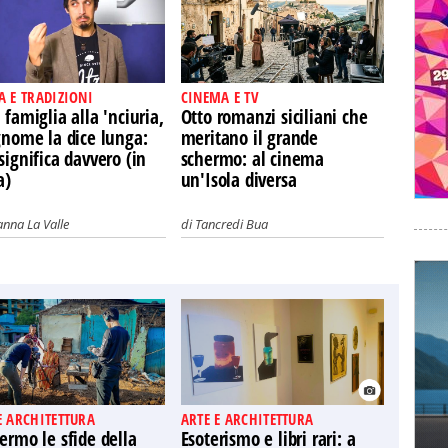
A E TRADIZIONI
CINEMA E TV
 famiglia alla 'nciuria,
Otto romanzi siciliani che
gnome la dice lunga:
meritano il grande
significa davvero (in
schermo: al cinema
a)
un'Isola diversa
nna La Valle
di
Tancredi Bua
E ARCHITETTURA
ARTE E ARCHITETTURA
ermo le sfide della
Esoterismo e libri rari: a