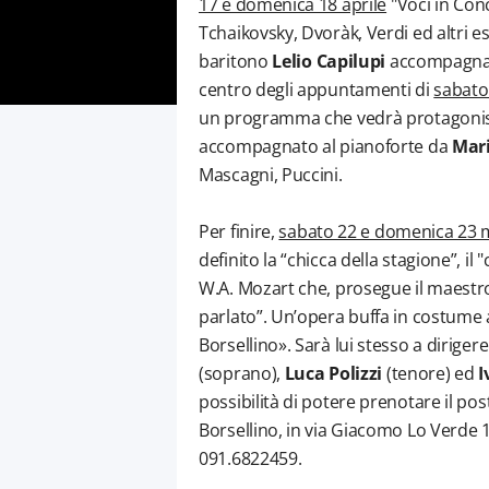
17 e domenica 18 aprile
"Voci in Conc
Tchaikovsky, Dvoràk, Verdi ed altri 
baritono
Lelio Capilupi
accompagnat
centro degli appuntamenti di
sabato
un programma che vedrà protagonis
accompagnato al pianoforte da
Mari
Mascagni, Puccini.
Per finire,
sabato 22 e domenica 23 
definito la “chicca della stagione”, il
W.A. Mozart che, prosegue il maestro 
parlato”. Un’opera buffa in costume
Borsellino». Sarà lui stesso a dirigere
(soprano),
Luca Polizzi
(tenore) ed
I
possibilità di potere prenotare il po
Borsellino, in via Giacomo Lo Verde 
091.6822459.