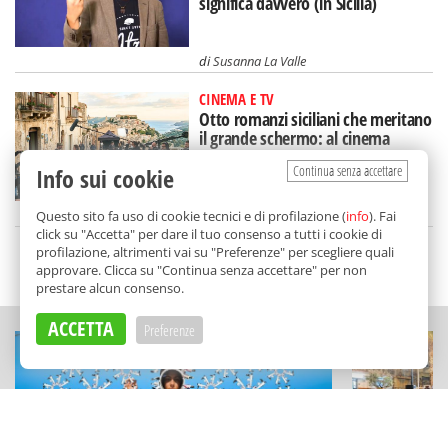
significa davvero (in Sicilia)
di
Susanna La Valle
CINEMA E TV
Otto romanzi siciliani che meritano
il grande schermo: al cinema
un'Isola diversa
Continua senza accettare
Info sui cookie
di
Tancredi Bua
Questo sito fa uso di cookie tecnici e di profilazione (
info
). Fai
click su "Accetta" per dare il tuo consenso a tutti i cookie di
profilazione, altrimenti vai su "Preferenze" per scegliere quali
SCELTO DA BALARM
approvare. Clicca su "Continua senza accettare" per non
prestare alcun consenso.
ACCETTA
Preferenze