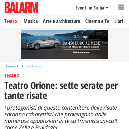
Eventi in Sicilia
Teatro
Musica
Arte e architettura
Cinema e Tv
Libri
Home
›
Cultura
›
Teatro
TEATRO
Teatro Orione: sette serate per
tante risate
I protagonisti di questo contenitore delle risate
saranno cabarettisti che provengono dalle
numerose apparizioni in tv su trasmissioni-cult
come Zelig e Bulldozer