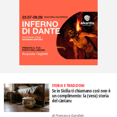
STORIA E TRADIZIONI
Se in Sicilia ti chiamano così non è
un complimento: la (vera) storia
del càntaru
di
Francesca Garofalo