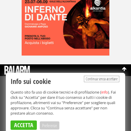
Continua senza accettare
Info sui cookie
©Copyright 2003-2026
Bmedia Srl
- P.IVA 07064240828
Questo sito fa uso di cookie tecnici e di profilazione (
info
). Fai
La riproduzione totale o parziale di tutti i contenuti, in qualunque
click su "Accetta" per dare il tuo consenso a tutti i cookie di
forma, su qualsiasi supporto è proibita.
profilazione, altrimenti vai su "Preferenze" per scegliere quali
Balarm.it è una testata giornalistica registrata. Autorizzazione del
approvare. Clicca su "Continua senza accettare" per non
Tribunale di Palermo n° 32 del 21/10/2003
prestare alcun consenso.
Direttore responsabile:
Fabio Ricotta
Privacy e Cookie Policy
ACCETTA
Preferenze