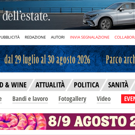
PUBBLICITÀ
REDAZIONE
AUTORI
INVIA SEGNALAZIONE
COLLABOR
D & WINE
ATTUALITÀ
POLITICA
SANITÀ
e
Bandi e lavoro
Fotogallery
Video
EVEN