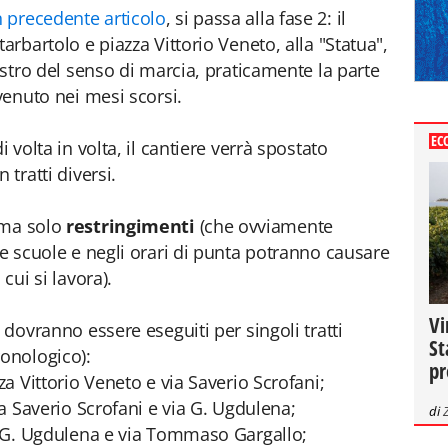
 precedente articolo
, si passa alla fase 2: il
arbartolo e piazza Vittorio Veneto, alla "Statua",
nistro del senso di marcia, praticamente la parte
rvenuto nei mesi scorsi.
EC
i volta in volta, il cantiere verrà spostato
 tratti diversi.
 ma solo
restringimenti
(che ovviamente
le scuole e negli orari di punta potranno causare
cui si lavora).
Vi
 dovranno essere eseguiti per singoli tratti
St
ronologico):
pr
za Vittorio Veneto e via Saverio Scrofani;
ia Saverio Scrofani e via G. Ugdulena;
di
ia G. Ugdulena e via Tommaso Gargallo;