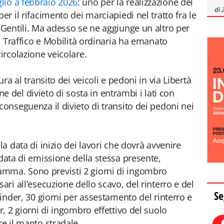
lio a febbraio 2026
: uno per la realizzazione dei
di
er il rifacimento dei marciapiedi nel tratto fra le
o Gentili. Ma adesso se ne aggiunge un altro per
io Traffico e Mobilità ordinaria ha emanato
circolazione veicolare.
ura al transito dei veicoli e pedoni in via Libertà
ione del divieto di sosta in entrambi i lati con
conseguenza il divieto di transito dei pedoni nei
la data di inizio dei lavori che dovrà avvenire
data di emissione della stessa presente,
mma. Sono previsti 2 giorni di ingombro
ari all’esecuzione dello scavo, del rinterro e del
Se
 binder, 30 giorni per assestamento del rinterro e
r, 2 giorni di ingombro effettivo del suolo
re il manto stradale.