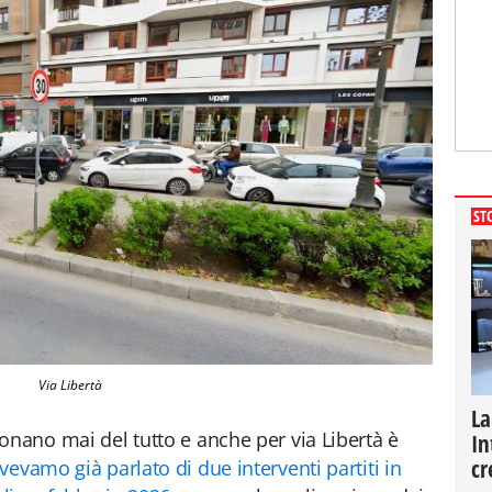
ST
Via Libertà
La
onano mai del tutto e anche per via Libertà è
In
cr
avevamo già parlato di due interventi partiti in