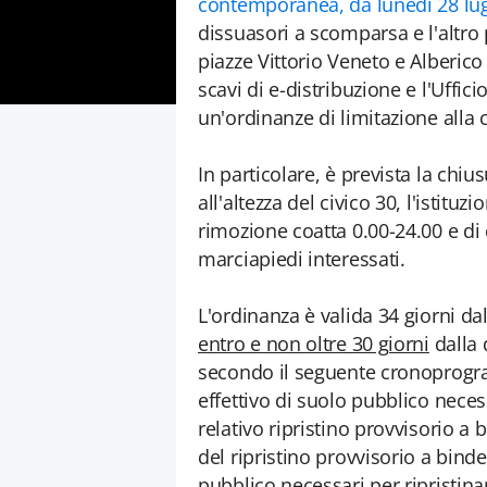
contemporanea, da lunedì 28 lug
dissuasori a scomparsa e l'altro p
piazze Vittorio Veneto e Alberic
scavi di e-distribuzione e l'Uffic
un'ordinanze di limitazione alla 
In particolare, è prevista la chius
all'altezza del civico 30, l'istituz
rimozione coatta 0.00-24.00 e di 
marciapiedi interessati.
L'ordinanza è valida 34 giorni dal
entro e non oltre 30 giorni
dalla 
secondo il seguente cronoprogra
effettivo di suolo pubblico necess
relativo ripristino provvisorio a
del ripristino provvisorio a binde
pubblico necessari per ripristina