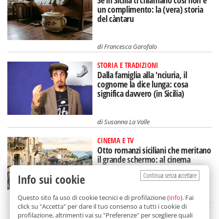
un complimento: la (vera) storia
del càntaru
di
Francesca Garofalo
STORIA E TRADIZIONI
Dalla famiglia alla 'nciuria, il
cognome la dice lunga: cosa
significa davvero (in Sicilia)
di
Susanna La Valle
CINEMA E TV
Otto romanzi siciliani che meritano
il grande schermo: al cinema
un'Isola diversa
Continua senza accettare
Info sui cookie
di
Tancredi Bua
Questo sito fa uso di cookie tecnici e di profilazione (
info
). Fai
click su "Accetta" per dare il tuo consenso a tutti i cookie di
profilazione, altrimenti vai su "Preferenze" per scegliere quali