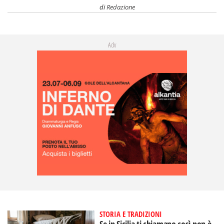
di
Redazione
Adv
STORIA E TRADIZIONI
Se in Sicilia ti chiamano così non è