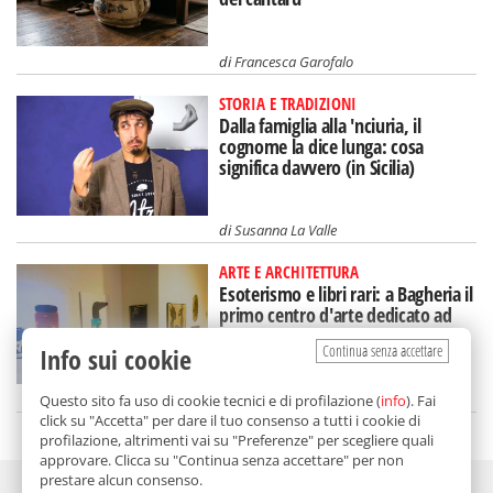
di
Francesca Garofalo
STORIA E TRADIZIONI
Dalla famiglia alla 'nciuria, il
cognome la dice lunga: cosa
significa davvero (in Sicilia)
di
Susanna La Valle
ARTE E ARCHITETTURA
Esoterismo e libri rari: a Bagheria il
primo centro d'arte dedicato ad
Aleister Crowley
Continua senza accettare
Info sui cookie
di
Redazione
Questo sito fa uso di cookie tecnici e di profilazione (
info
). Fai
click su "Accetta" per dare il tuo consenso a tutti i cookie di
profilazione, altrimenti vai su "Preferenze" per scegliere quali
approvare. Clicca su "Continua senza accettare" per non
prestare alcun consenso.
Adv