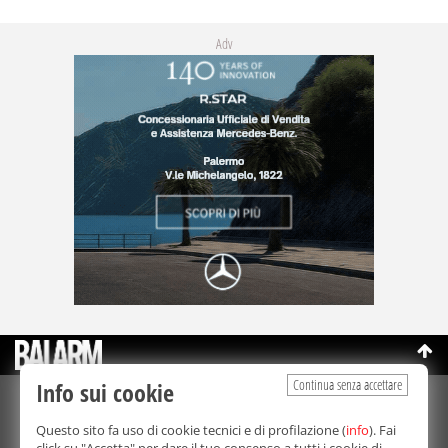
Adv
Continua senza accettare
Info sui cookie
©Copyright 2003-2026
Bmedia Srl
- P.IVA 07064240828
Questo sito fa uso di cookie tecnici e di profilazione (
info
). Fai
La riproduzione totale o parziale di tutti i contenuti, in qualunque