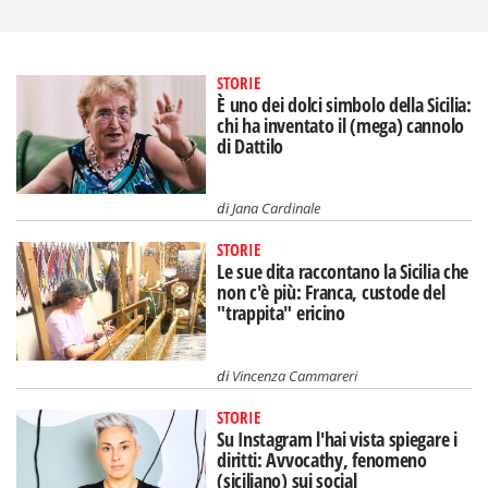
STORIE
È uno dei dolci simbolo della Sicilia:
chi ha inventato il (mega) cannolo
di Dattilo
di
Jana Cardinale
STORIE
Le sue dita raccontano la Sicilia che
non c'è più: Franca, custode del
"trappita" ericino
di
Vincenza Cammareri
STORIE
Su Instagram l'hai vista spiegare i
diritti: Avvocathy, fenomeno
(siciliano) sui social