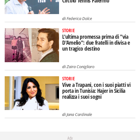
Circolo Tennis Palermo
di
Federica Dolce
STORIE
L'ultima promessa prima di "via
D'Amelio": due fratelli in divisa e
un tragico destino
di
Zaira Conigliaro
STORIE
Vive a Trapani, con i suoi piatti vi
porta in Tunisia: Hajer in Sicilia
realizza i suoi sogni
di
Jana Cardinale
Adv