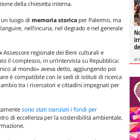
one della chiesetta interna.
un luogo di
memoria storica
per Palermo, ma
 languire, nell’incuria, nel degrado e nel generale
No
ir
de
 Assessore regionale dei Beni culturali e
di
iato il complesso, in un’intervista su Repubblica:
nico al mondo» aveva detto, aggiungendo poi
e è compatibile con le sedi di istituti di ricerca
ambio tra i ricercatori e cittadini impegnati per
atamente
sono stati stanziati i fondi per
ntro di eccellenza per la sostenibilità ambientale,
ormazione.