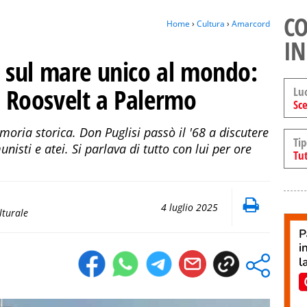
CO
Home
›
Cultura
›
Amarcord
IN
 sul mare unico al mondo:
el Roosvelt a Palermo
Lu
Sce
ria storica. Don Puglisi passò il '68 a discutere
Tip
nisti e atei. Si parlava di tutto con lui per ore
Tut
4 luglio 2025
lturale