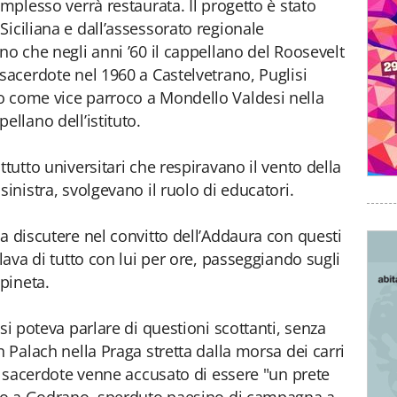
omplesso verrà restaurata. Il progetto è stato
iciliana e dall’assessorato regionale
no che negli anni ’60 il cappellano del Roosevelt
sacerdote nel 1960 a Castelvetrano, Puglisi
o come vice parroco a Mondello Valdesi nella
ellano dell’istituto.
ttutto universitari che respiravano il vento della
sinistra, svolgevano il ruolo di educatori.
a discutere nel convitto dell’Addaura con questi
rlava di tutto con lui per ore, passeggiando sugli
 pineta.
 si poteva parlare di questioni scottanti, senza
n Palach nella Praga stretta dalla morsa dei carri
ne sacerdote venne accusato di essere "un prete