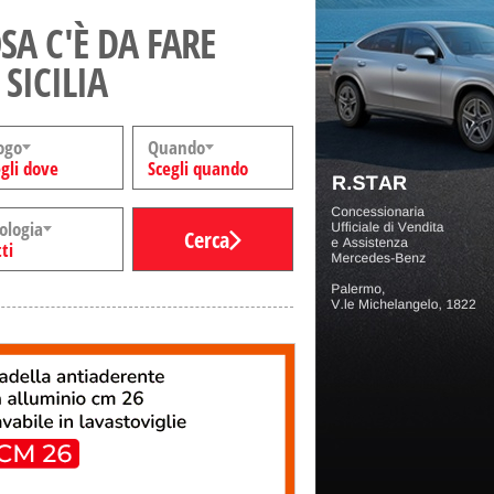
SA C'È DA FARE
 SICILIA
ogo
Quando
gli dove
Scegli quando
ologia
Cerca
ti