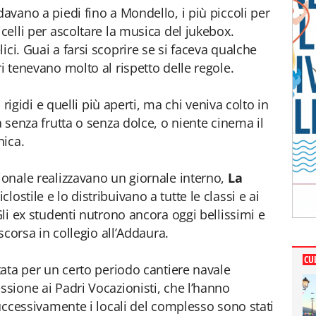
davano a piedi fino a Mondello, i più piccoli per
icelli per ascoltare la musica del jukebox.
ici. Guai a farsi scoprire se si faceva qualche
ri tenevano molto al rispetto delle regole.
ù rigidi e quelli più aperti, ma chi veniva colto in
a senza frutta o senza dolce, o niente cinema il
nica.
sionale realizzavano un giornale interno,
La
lostile e lo distribuivano a tutte le classi e ai
Gli ex studenti nutrono ancora oggi bellissimi e
ascorsa in collegio all’Addaura.
CU
stata per un certo periodo cantiere navale
ssione ai Padri Vocazionisti, che l’hanno
 Successivamente i locali del complesso sono stati