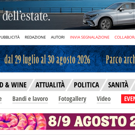
PUBBLICITÀ
REDAZIONE
AUTORI
INVIA SEGNALAZIONE
COLLABOR
D & WINE
ATTUALITÀ
POLITICA
SANITÀ
e
Bandi e lavoro
Fotogallery
Video
EVEN