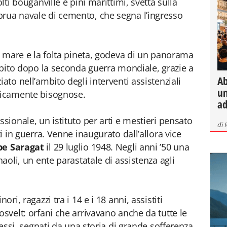
olti bouganville e pini marittimi, svetta sulla
prua navale di cemento, che segna l’ingresso
il mare e la folta pineta, godeva di un panorama
subito dopo la seconda guerra mondiale, grazie a
Ab
ato nell’ambito degli interventi assistenziali
un
omicamente bisognose.
ad
ssionale, un istituto per arti e mestieri pensato
di
ti in guerra. Venne inaugurato dall’allora vice
e Saragat
il 29 luglio 1948. Negli anni ’50 una
naoli, un ente parastatale di assistenza agli
ori, ragazzi tra i 14 e i 18 anni, assistiti
osvelt: orfani che arrivavano anche da tutte le
i essi, segnati da una storia di grande sofferenza.