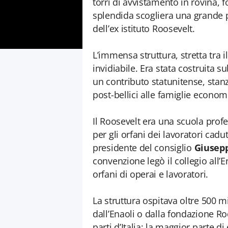
torri di avvistamento in rovina, f
splendida scogliera una grande 
dell’ex istituto Roosevelt.
L’immensa struttura, stretta tra 
invidiabile. Era stata costruita 
un contributo statunitense, stanzi
post-bellici alle famiglie econ
Il Roosevelt era una scuola profe
per gli orfani dei lavoratori cadu
presidente del consiglio
Giusepp
convenzione legò il collegio all’E
orfani di operai e lavoratori.
La struttura ospitava oltre 500 min
dall’Enaoli o dalla fondazione Ro
parti d’Italia; la maggior parte d