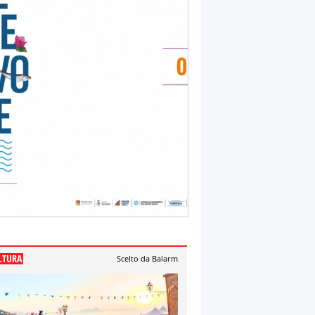
LTURA
Scelto da Balarm