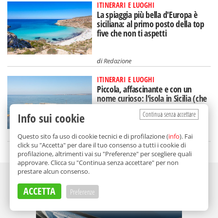
ITINERARI E LUOGHI
La spiaggia più bella d'Europa è
siciliana: al primo posto della top
five che non ti aspetti
di
Redazione
ITINERARI E LUOGHI
Piccola, affascinante e con un
nome curioso: l'isola in Sicilia (che
rischia di scomparire)
Continua senza accettare
Info sui cookie
di
Federica Puglisi
Questo sito fa uso di cookie tecnici e di profilazione (
info
). Fai
click su "Accetta" per dare il tuo consenso a tutti i cookie di
profilazione, altrimenti vai su "Preferenze" per scegliere quali
approvare. Clicca su "Continua senza accettare" per non
prestare alcun consenso.
Adv
ACCETTA
Preferenze