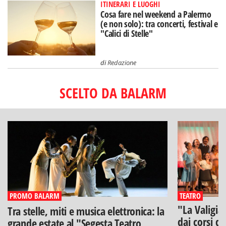
ITINERARI E LUOGHI
Cosa fare nel weekend a Palermo
(e non solo): tra concerti, festival e
"Calici di Stelle"
di
Redazione
SCELTO DA BALARM
PROMO BALARM
TEATRO
"La Valigia
Tra stelle, miti e musica elettronica: la
dai corsi di
grande estate al "Segesta Teatro