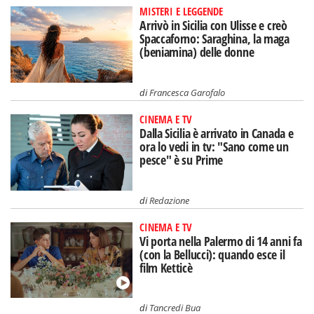
MISTERI E LEGGENDE
Arrivò in Sicilia con Ulisse e creò
Spaccaforno: Saraghina, la maga
(beniamina) delle donne
di
Francesca Garofalo
CINEMA E TV
Dalla Sicilia è arrivato in Canada e
ora lo vedi in tv: "Sano come un
pesce" è su Prime
di
Redazione
CINEMA E TV
Vi porta nella Palermo di 14 anni fa
(con la Bellucci): quando esce il
film Ketticè
di
Tancredi Bua