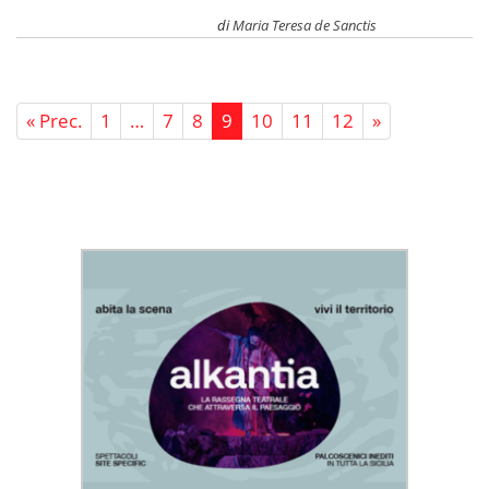
di
Maria Teresa de Sanctis
« Prec.
1
…
7
8
9
10
11
12
»