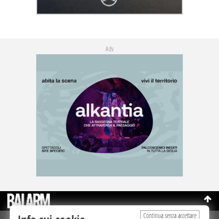
Adv
Continua senza accettare