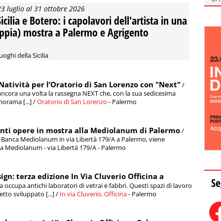
23 luglio al 31 ottobre 2026
icilia e Botero: i capolavori dell'artista in una
ppia) mostra a Palermo e Agrigento
uoghi della Sicilia
 Natività per l’Oratorio di San Lorenzo con "Next"
/
ancora una volta la rassegna NEXT che, con la sua sedicesima
orama [...] /
Oratorio di San Lorenzo
- Palermo
 venti opere in mostra alla Mediolanum di Palermo
/
di Banca Mediolanum in via Libertà 179/A a Palermo, viene
nca Mediolanum - via Libertà 179/A - Palermo
sign: terza edizione In Via Cluverio Officina a
Se
na occupa antichi laboratori di vetrai e fabbri. Questi spazi di lavoro
tto sviluppato [...] /
In via Cluverio, Officina
- Palermo