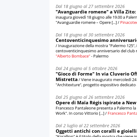
Dal 18 giugno al 27 settembre 2026
"Avanguardie romene" a Villa Zito: 
inaugura giovedì 18 giugno alle 19.00 a Palermo
"Avanguardie romene – Opere [...] /
Pinacoteca
Dal 18 giugno al 30 settembre 2026
Centoventicinquesimo anniversario 
/ Inaugurazione della mostra "Palermo 125", i
centoventicinquesimo anniversario del club ro
"Alberto Bombace"
- Palermo
Dal 24 giugno al 5 ottobre 2026
"Gioco di Forme" In via Cluverio Of
Mistretta
/ Viene inaugurato mercoledì 24 
"Architexture", progetto espositivo dedicato all
Dal 25 giugno al 26 settembre 2026
Opere di Maïa Régis ispirate a New 
Francesco Pantaleone presenta a Palermo la 
Work". In corso Vittorio [...] /
Francesco Pant
Dal 2 luglio al 22 settembre 2026
Oggetti antichi con coralli e gioiel
"Korallion" è il titolo della mostra che viene i