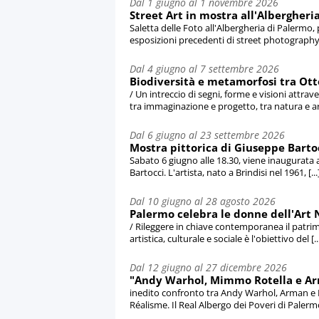
Dal 1 giugno al 1 novembre 2026
Street Art in mostra all'Albergheria
Saletta delle Foto all'Albergheria di Palermo
esposizioni precedenti di street photography [
Dal 4 giugno al 7 settembre 2026
Biodiversità e metamorfosi tra Ott
/ Un intreccio di segni, forme e visioni attra
tra immaginazione e progetto, tra natura e artif
Dal 6 giugno al 23 settembre 2026
Mostra pittorica di Giuseppe Bart
Sabato 6 giugno alle 18.30, viene inaugurata
Bartocci. L'artista, nato a Brindisi nel 1961, [...
Dal 10 giugno al 28 agosto 2026
Palermo celebra le donne dell'Art 
/ Rileggere in chiave contemporanea il patri
artistica, culturale e sociale è l'obiettivo del [..
Dal 12 giugno al 27 dicembre 2026
"Andy Warhol, Mimmo Rotella e Arm
inedito confronto tra Andy Warhol, Arman e
Réalisme. Il Real Albergo dei Poveri di Palermo 