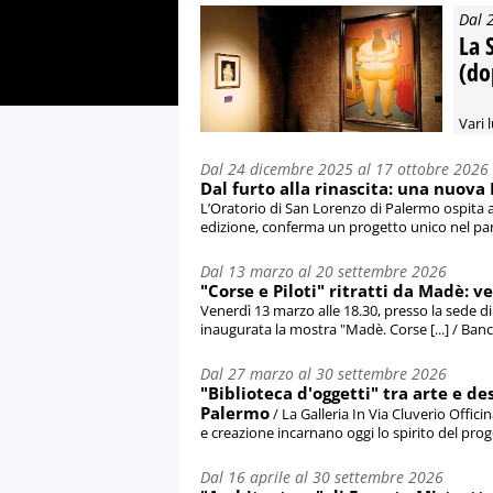
Dal 
La S
(do
Vari l
Dal 24 dicembre 2025 al 17 ottobre 2026
Dal furto alla rinascita: una nuova
L’Oratorio di San Lorenzo di Palermo ospita 
edizione, conferma un progetto unico nel pan
Dal 13 marzo al 20 settembre 2026
"Corse e Piloti" ritratti da Madè:
Venerdì 13 marzo alle 18.30, presso la sede 
inaugurata la mostra "Madè. Corse [...] / Ba
Dal 27 marzo al 30 settembre 2026
"Biblioteca d'oggetti" tra arte e de
Palermo
/ La Galleria In Via Cluverio Offici
e creazione incarnano oggi lo spirito del proge
Dal 16 aprile al 30 settembre 2026