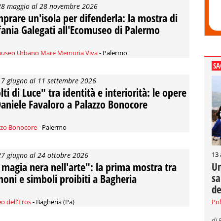
28 maggio al 28 novembre 2026
prare un'isola per difenderla: la mostra di
fania Galegati all'Ecomuseo di Palermo
useo Urbano Mare Memoria Viva
- Palermo
SA
17 giugno al 11 settembre 2026
lti di Luce" tra identità e interiorità: le opere
Daniele Favaloro a Palazzo Bonocore
zzo Bonocore
- Palermo
13
27 giugno al 24 ottobre 2026
 magia nera nell'arte": la prima mostra tra
Un
sa
oni e simboli proibiti a Bagheria
de
Pol
o dell'Eros
- Bagheria (Pa)
di