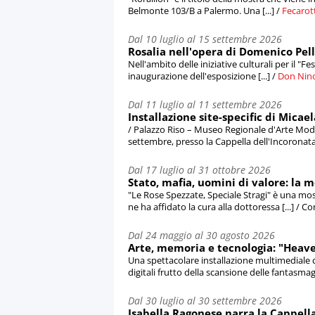
Belmonte 103/B a Palermo. Una [...] /
Fecarot
Dal 10 luglio al 15 settembre 2026
Rosalia nell'opera di Domenico Pe
Nell'ambito delle iniziative culturali per il "Fes
inaugurazione dell'esposizione [...] /
Don Nin
Dal 11 luglio al 11 settembre 2026
Installazione site-specific di Mica
/ Palazzo Riso – Museo Regionale d'Arte Mod
settembre, presso la Cappella dell'Incoronata, 
Dal 17 luglio al 31 ottobre 2026
Stato, mafia, uomini di valore: la 
"Le Rose Spezzate, Speciale Stragi" è una mo
ne ha affidato la cura alla dottoressa [...] /
Dal 24 maggio al 30 agosto 2026
Arte, memoria e tecnologia: "Heav
Una spettacolare installazione multimediale 
digitali frutto della scansione delle fantasmago
Dal 30 luglio al 30 settembre 2026
Isabella Ragonese narra la Cappella