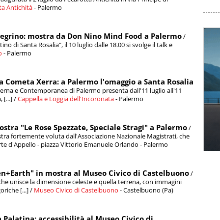
ta Antichità
- Palermo
llegrino: mostra da Don Nino Mind Food a Palermo
/
tino di Santa Rosalia", il 10 luglio dalle 18.00 si svolge il talk e
o
- Palermo
ela Cometa Xerra: a Palermo l'omaggio a Santa Rosalia
erna e Contemporanea di Palermo presenta dall'11 luglio all'11
[...] /
Cappella e Loggia dell'Incoronata
- Palermo
mostra "Le Rose Spezzate, Speciale Stragi" a Palermo
/
stra fortemente voluta dall'Associazione Nazionale Magistrati, che
 Corte d'Appello - piazza Vittorio Emanuele Orlando - Palermo
en+Earth" in mostra al Museo Civico di Castelbuono
/
che unisce la dimensione celeste e quella terrena, con immagini
riche [...] /
Museo Civico di Castelbuono
- Castelbuono (Pa)
 Palatina: accessibilità al Museo Civico di