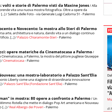
: volti e storie di Palermo visti da Maxine Jones
/ Alla
, prende vita una nuova mostra fotografica. Oltre a opere da
...] / Saletta delle Foto - via Generale Luigi Cadorna 51 - Palermo
ocento e Novecento: la mostra allo Steri di Palermo
FE
versa arte, architettura e natura, dando vita a un dialogo continuo
icio. [...] /
Palazzo Chiaramonte-Steri
- Palermo
occi: opere materiche da Cinematocasa a Palermo
/
 a Cinematocasa, a Palermo, la mostra del pittore pugliese Giuseppe
] /
Cinematocasa
- Palermo
Nouveau: una mostra-laboratorio a Palazzo Sant’Elia
Dal
monio Liberty come una stagione di straordinaria innovazione
Fi
.] /
Palazzo Sant'Elia (Fondazione Sant'Elia)
- Palermo
vi
"A
an" in mostra: 80 opere a confronto a Palermo
/ Un
Mu
 Mimmo Rotella che mette in dialogo Pop Art americana e Nouveau
[...] /
Real Albergo dei Poveri
- Palermo
di