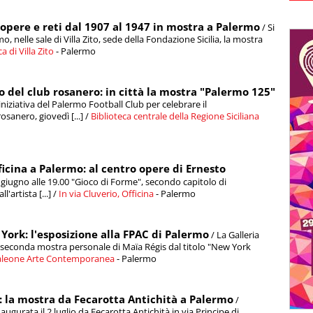
opere e reti dal 1907 al 1947 in mostra a Palermo
/ Si
, nelle sale di Villa Zito, sede della Fondazione Sicilia, la mostra
 di Villa Zito
- Palermo
del club rosanero: in città la mostra "Palermo 125"
niziativa del Palermo Football Club per celebrare il
sanero, giovedì [...] /
Biblioteca centrale della Regione Siciliana
ficina a Palermo: al centro opere di Ernesto
giugno alle 19.00 "Gioco di Forme", secondo capitolo di
'artista [...] /
In via Cluverio, Officina
- Palermo
York: l'esposizione alla FPAC di Palermo
/ La Galleria
seconda mostra personale di Maïa Régis dal titolo "New York
aleone Arte Contemporanea
- Palermo
li: la mostra da Fecarotta Antichità a Palermo
/
naugurata il 2 luglio da Fecarotta Antichità in via Principe di