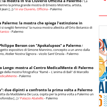
: la mostra In Via Cluverio Officina a Palermo
/ La
alermo la prima grande mostra di Ernesto Mistretta, artista,
Jean [...] /
In via Cluverio, Officina
- Palermo
 Palermo: la mostra che spiega l'estinzione in
dii si svegliò femmina" la nuova mostra allestita all'Orto Botanico di
tanico
- Palermo
 Philippe Berson con "Apokalupsos" a Palermo
/
rogetto espositivo di Simone Mannino, concepito a un anno dalla
orio, Atelier Nostra Signora - vicolo Sant'Orsola - Palermo
lo Longo: mostra al Centro MedicalMente di Palermo
ge della mostra fotografica "Ramé – L'anima di Bali" di Marcello
edicalMente
- Palermo
is": due dipinti a confronto la prima volta a Palermo
diretta da Maddalena De Luca, ospita per la prima volta a Palermo un
fonisba [...] /
Palazzo Abatellis
- Palermo