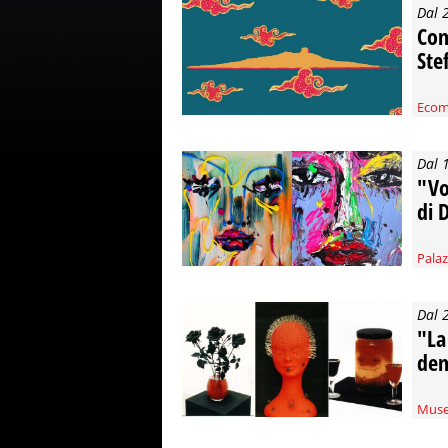
Dal 
Com
Ste
Ecom
Dal 
"Vo
di 
Pala
Dal 
"La
dem
Muse