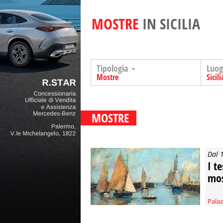
MOSTRE
IN SICILIA
Tipologia
Luo
Mostre
Sicili
MOSTRE
Dal 
I t
mos
Palaz