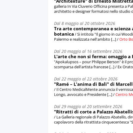
"Architexture" di Ernesto Mistretta
galleria In Via Cluverio Officina presenta a P
architetto e designer formatosi nello studio di 
Dal 8 maggio al 20 ottobre 2026
Tra arte contemporanea e scienza a
botanica
/ Si intitola "Il giorno in cui Woo
Palermo e realizzata nell'ambito [...] /
Orto Bo
Dal 20 maggio al 16 settembre 2026
L'arte che non si ferma: omaggio a
"Apokalupsos – pour Philippe Berson" è il p
scomparsa dell'artista francese [...] / Ex Orat
Dal 22 maggio al 22 ottobre 2026
"Ramé – L'anima di Bali" di Marcel
/ Il Centro MedicalMente annuncia il vernissa
Longo, avvocato e Presidente [...] /
Centro M
Dal 29 maggio al 20 settembre 2026
"Ritratti di corte a Palazzo Abatell
/ La Galleria regionale di Palazzo Abatellis, 
capolavoro della ritrattista cinquecentesca "So