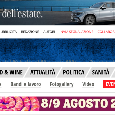
PUBBLICITÀ
REDAZIONE
AUTORI
INVIA SEGNALAZIONE
COLLABOR
D & WINE
ATTUALITÀ
POLITICA
SANITÀ
e
Bandi e lavoro
Fotogallery
Video
EVEN