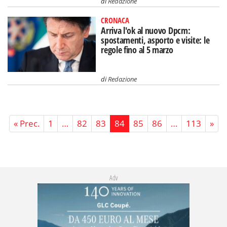
di
Redazione
CRONACA
Arriva l'ok al nuovo Dpcm:
spostamenti, asporto e visite: le
regole fino al 5 marzo
di
Redazione
« Prec.
1
…
82
83
84
85
86
…
113
»
Adv