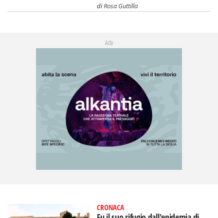
di
Rosa Guttilla
Adv
CRONACA
Fu il suo rifugio dall'epidemia di