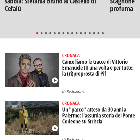
sabbia: Stefania Bruno al Castello di
Stagnone: l
Cefalù
profuma di
CRONACA
Cancelliamo le tracce di Vittorio
Emanuele III una volta e per tutte:
la (ri)proprosta di Pif
di
Redazione
CRONACA
Un "pacco" atteso da 30 anni a
Palermo: l'assurda storia del Ponte
Corleone su Striscia
di
Redazione