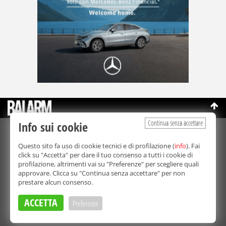
Continua senza accettare
Info sui cookie
©Copyright 2003-2026
Bmedia Srl
- P.IVA 07064240828
Questo sito fa uso di cookie tecnici e di profilazione (
info
). Fai
La riproduzione totale o parziale di tutti i contenuti, in qualunque
click su "Accetta" per dare il tuo consenso a tutti i cookie di
forma, su qualsiasi supporto è proibita.
profilazione, altrimenti vai su "Preferenze" per scegliere quali
Balarm.it è una testata giornalistica registrata. Autorizzazione del
approvare. Clicca su "Continua senza accettare" per non
Tribunale di Palermo n° 32 del 21/10/2003
prestare alcun consenso.
Direttore responsabile:
Fabio Ricotta
Privacy e Cookie Policy
ACCETTA
Preferenze