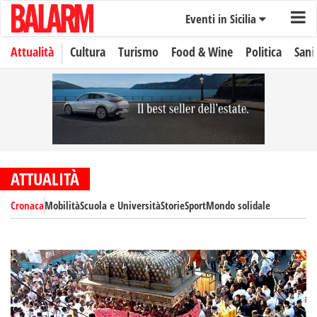
Eventi in Sicilia
Attualità
Cultura
Turismo
Food & Wine
Politica
Sani
ATTUALITÀ
Cronaca
Mobilità
Scuola e Università
Storie
Sport
Mondo solidale