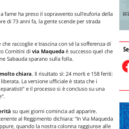
 fame ha preso il sopravvento sull’euforia della
obre di 73 anni fa, la gente scende per strada
he raccoglie e trascina con sé la sofferenza di
Se
zo Comitini di
via Maqueda
è successo quel che
ione Sabauda sparano sulla folla.
 molto chiara
. Il risultato sì: 24 morti e 158 feriti:
 liberata. La versione ufficiale è stata che i
 separatisti" e il processo si è concluso su una
e".
erità
su quei giorni comincia ad apparire.
rtenente al Reggimento dichiara: “In Via Maqueda
Eppure, quando la nostra colonna raggiunse alle