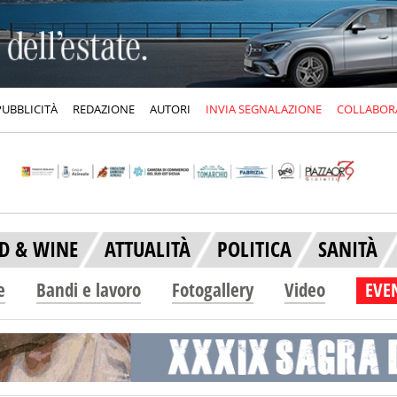
PUBBLICITÀ
REDAZIONE
AUTORI
INVIA SEGNALAZIONE
COLLABOR
D & WINE
ATTUALITÀ
POLITICA
SANITÀ
e
Bandi e lavoro
Fotogallery
Video
EVEN