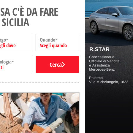
SA C'È DA FARE
 SICILIA
ogo
Quando
gli dove
Scegli quando
ologia
Cerca
ti