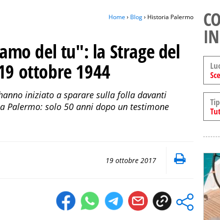
CO
Home
›
Blog
› Historia Palermo
IN
vamo del tu": la Strage del
 19 ottobre 1944
Lu
Sce
hanno iniziato a sparare sulla folla davanti
Tip
 a Palermo: solo 50 anni dopo un testimone
Tut
19 ottobre 2017