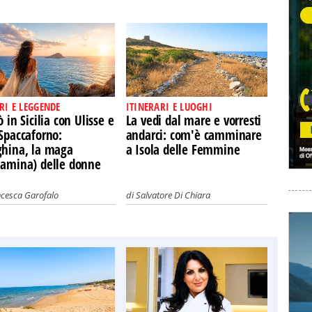
RI E LEGGENDE
ITINERARI E LUOGHI
ò in Sicilia con Ulisse e
La vedi dal mare e vorresti
Spaccaforno:
andarci: com'è camminare
ghina, la maga
a Isola delle Femmine
iamina) delle donne
ncesca Garofalo
di
Salvatore Di Chiara