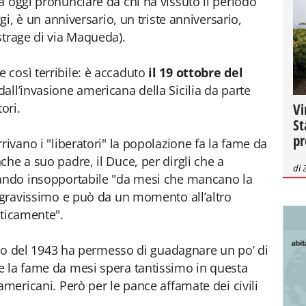
a oggi pronunciare da chi ha vissuto il periodo
ggi, è un anniversario, un triste anniversario,
strage di via Maqueda).
 così terribile: è accaduto
il 19 ottobre del
all’invasione americana della Sicilia da parte
Vi
ori.
St
pr
rivano i "liberatori" la popolazione fa la fame da
he a suo padre, il Duce, per dirgli che a
di
tando insopportabile "da mesi che mancano la
è gravissimo e può da un momento all’altro
iticamente".
glio del 1943 ha permesso di guadagnare un po’ di
e la fame da mesi spera tantissimo in questa
americani. Però per le pance affamate dei civili