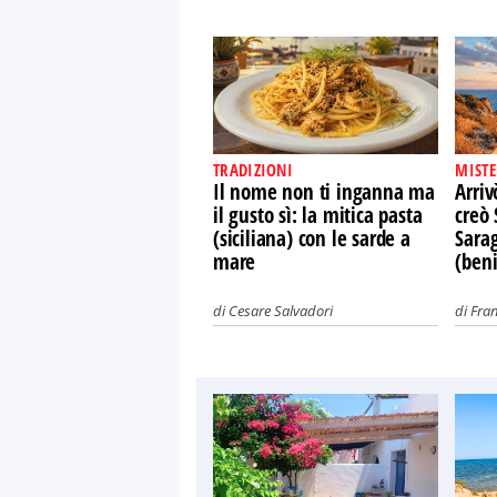
TRADIZIONI
MISTE
Il nome non ti inganna ma
Arriv
il gusto sì: la mitica pasta
creò 
(siciliana) con le sarde a
Sara
mare
(ben
di
Cesare Salvadori
di
Fra