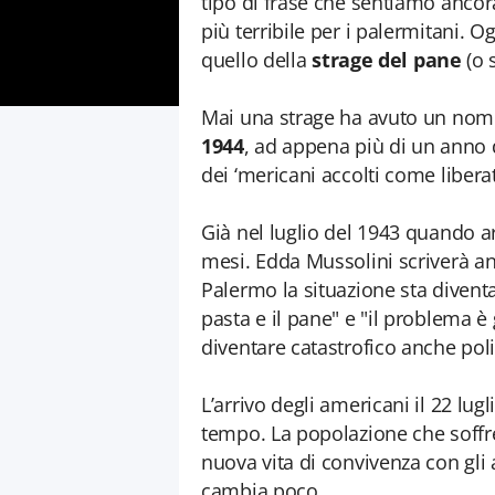
tipo di frase che sentiamo ancor
più terribile per i palermitani. O
quello della
strage del pane
(o 
Mai una strage ha avuto un nome
1944
, ad appena più di un anno d
dei ‘mericani accolti come liberat
Già nel luglio del 1943 quando ar
mesi. Edda Mussolini scriverà anc
Palermo la situazione sta diven
pasta e il pane" e "il problema 
diventare catastrofico anche pol
L’arrivo degli americani il 22 lu
tempo. La popolazione che soffr
nuova vita di convivenza con gli 
cambia poco.