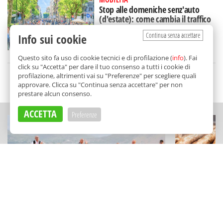
Stop alle domeniche senz'auto
(d'estate): come cambia il traffico
in via Libertà
Continua senza accettare
Info sui cookie
di
Redazione
Questo sito fa uso di cookie tecnici e di profilazione (
info
). Fai
click su "Accetta" per dare il tuo consenso a tutti i cookie di
profilazione, altrimenti vai su "Preferenze" per scegliere quali
SCELTO DA BALARM
approvare. Clicca su "Continua senza accettare" per non
prestare alcun consenso.
ACCETTA
Preferenze
SAGRE DI PAESE
SAGRE DI PAESE
Una festa di tradizioni, cultura e sapori
Busiate, ar
sulle Madonie: la "Sagra della Manna"
Santa Ninfa