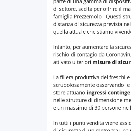
parte di una gamma di dispositiv
di settore, scelta per offrire il m
famiglia Prezzemolo - Questi str
distanza di sicurezza prevista ne
quella attuale che stiamo vivend
Intanto, per aumentare la sicurezz
rischio di contagio da Coronavir
attivato ulteriori
misure di sicu
La filiera produttiva dei freschi e 
scrupolosamente osservando le mi
store attuano
ingressi continge
nelle strutture di dimensione m
e un massimo di 30 persone nelle
In tutti i punti vendita viene assi
di sicurezza di un metro tra una 