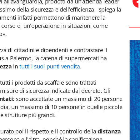
i all’avanguardia, prodotti da un’azienda leader
assimo della sicurezza e dell’efficienza - spiega la
umenti infatti permettono di mantenere la
l corso di un'operazione in situazioni come
o».
a di cittadini e dipendenti e contrastare il
us a Palermo, la catena di supermercati ha
rezza
in
tutti i suoi punti vendita
.
tutti i prodotti da scaffale sono trattati
sure di sicurezza indicate dal decreto. Gli
ntati
: sono accettate un massimo di 20 persone
edia, un massimo di 10 persone in quelle piccole
 strutture più grandi.
curato poi il rispetto e il controllo della
distanza
persona e l'altra, nonché la sanificazione