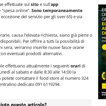
e effettuate sul
sito
e sull’
app
e "spesa online".
Sono temporaneamente
 eccezione del servizio per gli over 65) e via
arie, causa l'elevata richiesta, siano già piene o
isponibili. Per offrire a tutti la possibilità di
ni sera, verranno inserite nuove fasce orarie
con eventuali prodotti alternativi.
ale effettuano attualmente i seguenti
orari
di
 lunedì al sabato e dalle 8:30 alle 14:00 la
a potete contattare il food store al numero 324
ntralino dedicato 091 6119294.
ciuto questo articolo?