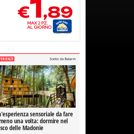
PERIENZE
Scelto da Balarm
'esperienza sensoriale da fare
meno una volta: dormire nel
sco delle Madonie