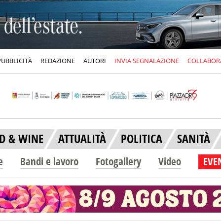
PUBBLICITÀ
REDAZIONE
AUTORI
INVIA SEGNALAZIONE
COLLABOR
D & WINE
ATTUALITÀ
POLITICA
SANITÀ
e
Bandi e lavoro
Fotogallery
Video
EVEN