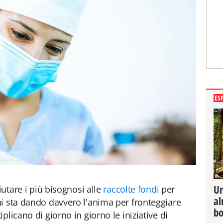
ES
Un
iutare i più bisognosi alle
raccolte fondi
per
al
i sta dando davvero l'anima per fronteggiare
bo
plicano di giorno in giorno le iniziative di