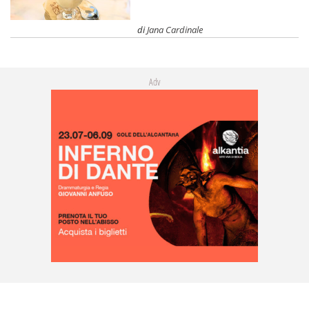
di
Jana Cardinale
Adv