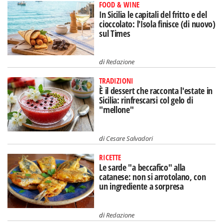
FOOD & WINE
In Sicilia le capitali del fritto e del
cioccolato: l'Isola finisce (di nuovo)
sul Times
di
Redazione
TRADIZIONI
È il dessert che racconta l'estate in
Sicilia: rinfrescarsi col gelo di
"mellone"
di
Cesare Salvadori
RICETTE
Le sarde "a beccafico" alla
catanese: non si arrotolano, con
un ingrediente a sorpresa
di
Redazione