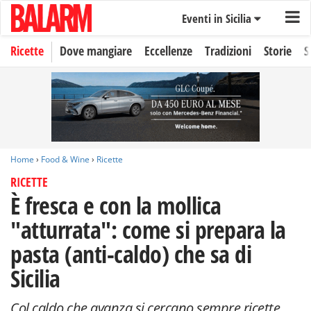
Eventi in Sicilia
Ricette
Dove mangiare
Eccellenze
Tradizioni
Storie
S
Home
›
Food & Wine
›
Ricette
RICETTE
È fresca e con la mollica
"atturrata": come si prepara la
pasta (anti-caldo) che sa di
Sicilia
Col caldo che avanza si cercano sempre ricette