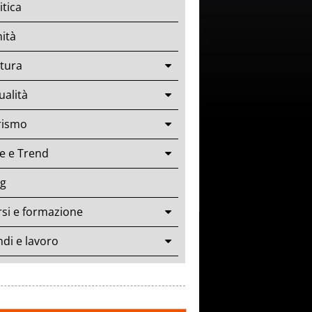
itica
ità
tura
ualità
rismo
le e Trend
og
si e formazione
di e lavoro