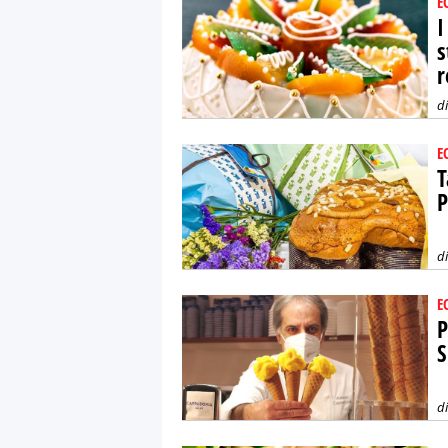
E
I
s
r
d
E
T
P
d
E
P
S
d