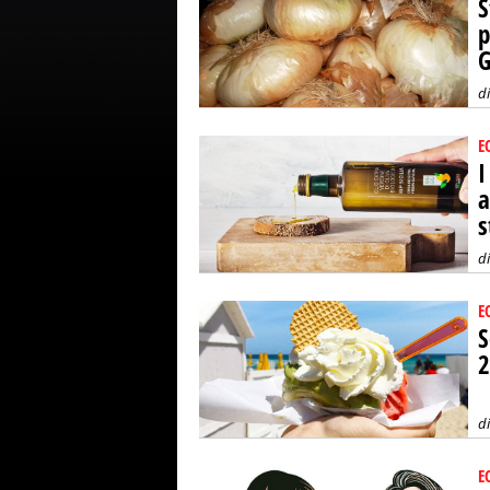
S
p
G
d
E
I
a
s
d
E
S
2
d
E