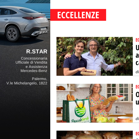
ECCELLENZE
E
U
a
c
d
E
O
u
d
E