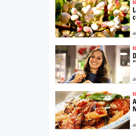
E
L
c
d
E
D
"
d
E
A
N
d