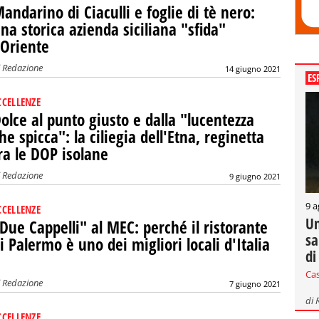
andarino di Ciaculli e foglie di tè nero:
na storica azienda siciliana "sfida"
'Oriente
i
Redazione
14 giugno 2021
ES
CCELLENZE
olce al punto giusto e dalla "lucentezza
he spicca": la ciliegia dell'Etna, reginetta
ra le DOP isolane
i
Redazione
9 giugno 2021
9 a
CCELLENZE
Un
Due Cappelli" al MEC: perché il ristorante
sa
i Palermo è uno dei migliori locali d'Italia
di
Ca
i
Redazione
7 giugno 2021
di
CCELLENZE