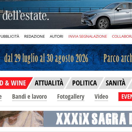
PUBBLICITÀ
REDAZIONE
AUTORI
INVIA SEGNALAZIONE
COLLABOR
D & WINE
ATTUALITÀ
POLITICA
SANITÀ
e
Bandi e lavoro
Fotogallery
Video
EVEN