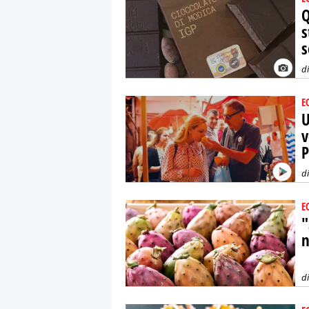
Q
s
s
d
E
U
v
P
d
E
"
n
d