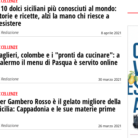
CCELLENZE
 10 dolci siciliani più conosciuti al mondo:
torie e ricette, alzi la mano chi riesce a
esistere
i
Redazione
8 aprile 2021
CCELLENZE
aglieri, colombe e i "pronti da cucinare": a
alermo il menu di Pasqua è servito online
i
Redazione
30 marzo 2021
CCELLENZE
er Gambero Rosso è il gelato migliore della
icilia: Cappadonia e le sue materie prime
i
Redazione
26 marzo 2021