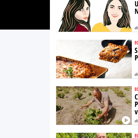
U
N
d
E
S
P
d
E
C
P
v
d
E