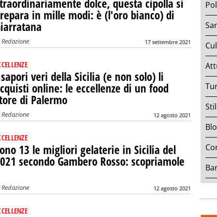
traordinariamente dolce, questa cipolla si
Pol
repara in mille modi: è (l'oro bianco) di
iarratana
San
i
Redazione
17 settembre 2021
Cul
CCELLENZE
Att
 sapori veri della Sicilia (e non solo) li
cquisti online: le eccellenze di un food
Tu
tore di Palermo
Sti
i
Redazione
12 agosto 2021
Bl
CCELLENZE
Cor
ono 13 le migliori gelaterie in Sicilia del
021 secondo Gambero Rosso: scopriamole
Ban
i
Redazione
12 agosto 2021
CCELLENZE