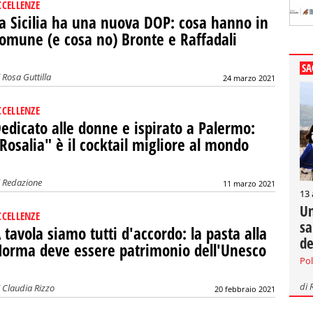
CCELLENZE
a Sicilia ha una nuova DOP: cosa hanno in
omune (e cosa no) Bronte e Raffadali
SA
i
Rosa Guttilla
24 marzo 2021
CCELLENZE
edicato alle donne e ispirato a Palermo:
Rosalia" è il cocktail migliore al mondo
i
Redazione
11 marzo 2021
13
Un
CCELLENZE
sa
 tavola siamo tutti d'accordo: la pasta alla
de
orma deve essere patrimonio dell'Unesco
Pol
di
i
Claudia Rizzo
20 febbraio 2021