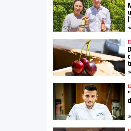
M
u
l
d
E
D
c
t
d
E
"
d
d
E