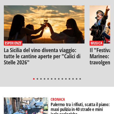
ESPERIENZE
MUSICA
La Sicilia del vino diventa viaggio:
Il "Festiva
tutte le cantine aperte per "Calici di
Marineo: g
Stelle 2026"
travolgenti 
CRONACA
Palermo tra i rifiuti, scatta il piano:
maxi pulizia in 40 strade e mini
isole ecologiche