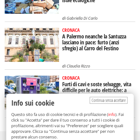
di
Gabriella Di Carlo
CRONACA
A Palermo neanche la Santuzza
lasciano in pace: furto (anzi
sfregio) al Carro del Festino
di
Claudia Rizzo
CRONACA
Furti di cavi e soste selvagge, vita
difficile per le auto elettriche: a
Palermo si corre ai ripari
Continua senza accettare
Info sui cookie
di
Gabriella Di Carlo
Questo sito fa uso di cookie tecnici e di profilazione (
info
). Fai
click su "Accetta" per dare il tuo consenso a tutti i cookie di
profilazione, altrimenti vai su "Preferenze" per scegliere quali
approvare. Clicca su "Continua senza accettare" per non
prestare alcun consenso.
Adv