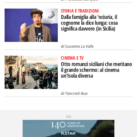
STORIA E TRADIZIONI
Dalla famiglia alla 'nciuria, il
cognome la dice lunga: cosa
significa davvero (in Sicilia)
di
Susanna La Valle
CINEMA E TV
Otto romanzi siciliani che meritano
il grande schermo: al cinema
un'Isola diversa
di
Tancredi Bua
Adv