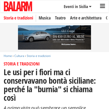
Eventi in Sicilia
Storia e tradizioni
Musica
Teatro
Arte e architettura
C
Home
›
Cultura
›
Storia e tradizioni
STORIA E TRADIZIONI
Le usi per i fiori ma ci
conservavano bontà siciliane:
perché la "burnia" si chiama
così
A prima vista può sembrare un semplice