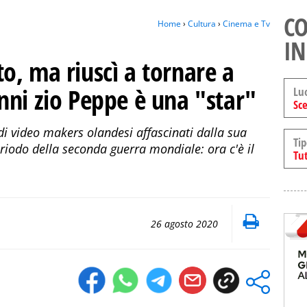
CO
Home
›
Cultura
›
Cinema e Tv
IN
o, ma riuscì a tornare a
nni zio Peppe è una "star"
Lu
Sce
di video makers olandesi affascinati dalla sua
Tip
eriodo della seconda guerra mondiale: ora c'è il
Tut
26 agosto 2020