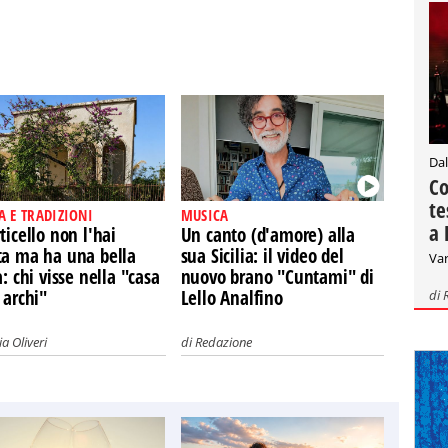
Dal
Co
te
A E TRADIZIONI
MUSICA
a 
ticello non l'hai
Un canto (d'amore) alla
ta ma ha una bella
sua Sicilia: il video del
Var
a: chi visse nella "casa
nuovo brano "Cuntami" di
 archi"
Lello Analfino
di
a Oliveri
di
Redazione