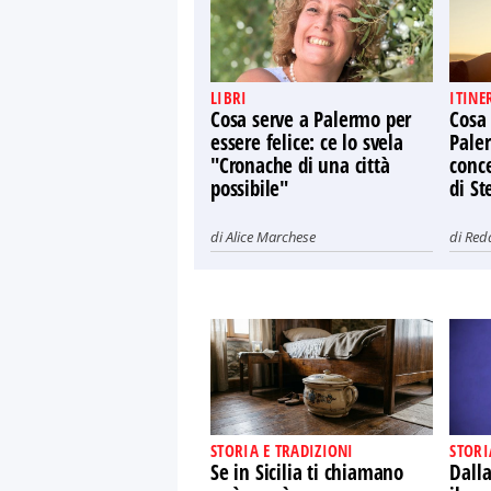
LIBRI
ITINE
Cosa serve a Palermo per
Cosa
essere felice: ce lo svela
Paler
"Cronache di una città
conce
possibile"
di St
di
Alice Marchese
di
Red
STORIA E TRADIZIONI
STORI
Se in Sicilia ti chiamano
Dalla