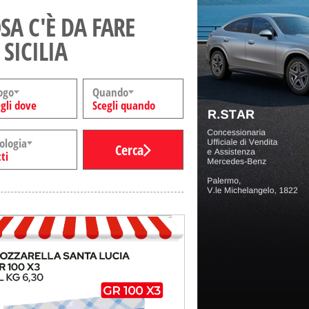
SA C'È DA FARE
 SICILIA
ogo
Quando
gli dove
Scegli quando
ologia
Cerca
ti