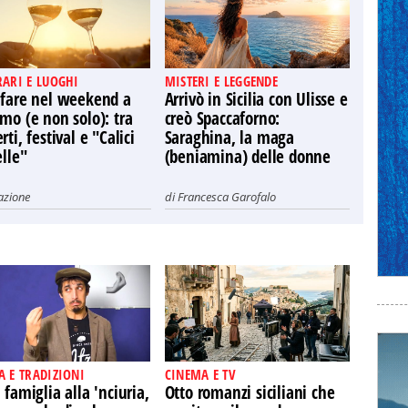
RARI E LUOGHI
MISTERI E LEGGENDE
 fare nel weekend a
Arrivò in Sicilia con Ulisse e
mo (e non solo): tra
creò Spaccaforno:
rti, festival e "Calici
Saraghina, la maga
elle"
(beniamina) delle donne
azione
di
Francesca Garofalo
A E TRADIZIONI
CINEMA E TV
 famiglia alla 'nciuria,
Otto romanzi siciliani che