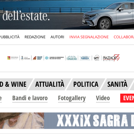
PUBBLICITÀ
REDAZIONE
AUTORI
INVIA SEGNALAZIONE
COLLABOR
D & WINE
ATTUALITÀ
POLITICA
SANITÀ
e
Bandi e lavoro
Fotogallery
Video
EVEN