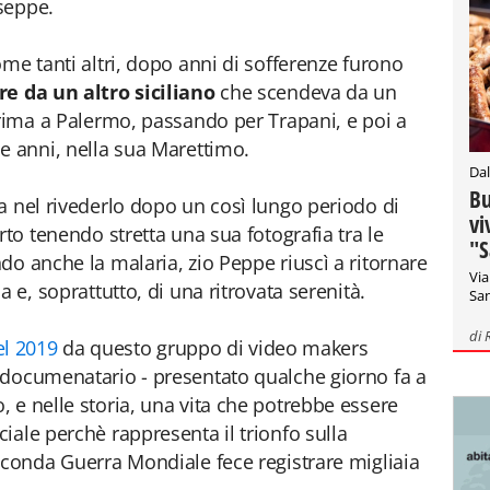
seppe.
me tanti altri, dopo anni di sofferenze furono
e da un altro siciliano
che scendeva da un
prima a Palermo, passando per Trapani, e poi a
e anni, nella sua Marettimo.
Dal
Bu
a nel rivederlo dopo un così lungo periodo di
vi
rto tenendo stretta una sua fotografia tra le
"S
do anche la malaria, zio Peppe riuscì a ritornare
Via
 e, soprattutto, di una ritrovata serenità.
San
di
el 2019
da questo gruppo di video makers
 documenatario - presentato qualche giorno fa a
 e nelle storia, una vita che potrebbe essere
iale perchè rappresenta il trionfo sulla
econda Guerra Mondiale fece registrare migliaia