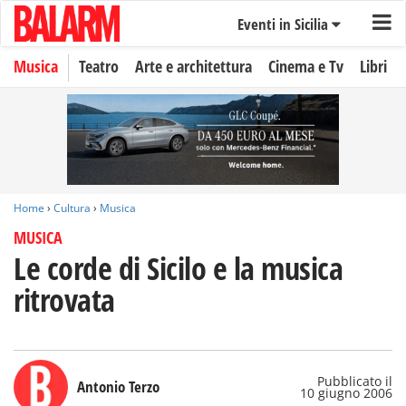
Eventi in Sicilia
Musica
Teatro
Arte e architettura
Cinema e Tv
Libri
Home
›
Cultura
›
Musica
MUSICA
Le corde di Sicilo e la musica
ritrovata
Pubblicato il
Antonio Terzo
10 giugno 2006