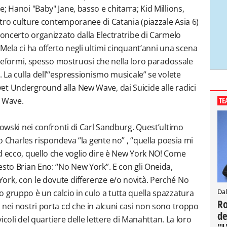
; Hanoi "Baby" Jane, basso e chitarra; Kid Millions,
entro culture contemporanee di Catania (piazzale Asia 6)
concerto organizzato dalla Electratribe di Carmelo
Mela ci ha offerto negli ultimi cinquant’anni una scena
i deformi, spesso mostruosi che nella loro paradossale
. La culla dell’“espressionismo musicale” se volete
et Underground alla New Wave, dai Suicide alle radici
No Wave.
TE
kowski nei confronti di Carl Sandburg. Quest’ultimo
io Charles rispondeva “la gente no” , “quella poesia mi
d ecco, quello che voglio dire è New York NO! Come
esto Brian Eno: “No New York”. E con gli Oneida,
ork, con le dovute differenze e/o novità. Perché No
Dal
 gruppo è un calcio in culo a tutta quella spazzatura
Ro
 nei nostri porta cd che in alcuni casi non sono troppo
de
vicoli del quartiere delle lettere di Manahttan. La loro