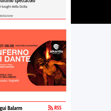
'ultimo spettacolo"
i luoghi della Sicilia
Redazione
gui Balarm