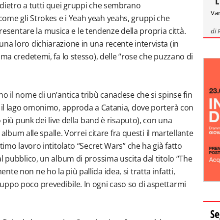
"L
dietro a tutti quei gruppi che sembrano
Var
ome gli Strokes e i Yeah yeah yeahs, gruppi che
entare la musica e le tendenze della propria città.
di
na loro dichiarazione in una recente intervista (in
 ma credetemi, fa lo stesso), delle “rose che puzzano di
o il nome di un’antica tribù canadese che si spinse fin
o il lago omonimo, approda a Catania, dove porterà con
o più punk dei live della band è risaputo), con una
i album alle spalle. Vorrei citare fra questi il martellante
timo lavoro intitolato “Secret Wars” che ha già fatto
l pubblico, un album di prossima uscita dal titolo “The
e non ne ho la più pallida idea, si tratta infatti,
uppo poco prevedibile. In ogni caso so di aspettarmi
Se