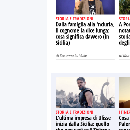
STORIA E TRADIZIONI
STORI
Dalla famiglia alla 'nciuria,
A Por
il cognome la dice lunga:
nota
cosa significa davvero (in
stori
Sicilia)
degli
di
Susanna La Valle
di
Mari
STORIA E TRADIZIONI
ITINE
L'ultima impresa di Ulisse
Cosa
inizia dalla Sicilia: quello
Paler