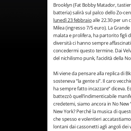
Brooklyn (Fat Bobby Matador, tastiere
batteria) salirà sul palco dello Zo-c
lunedì 23 febbraio
alle 22.30 per un 
Milea (ingresso 7/5 euro). La Grande 
malata e prolifera, ha partorito figl
diversità ci hanno sempre affascinati
concedermi questo termine. Dai Velv
del nichilismo punk, l’acidità della 
Mi viene da pensare alla replica di B
sosteneva “la gente si”. Il caro vecch
ha sempre fatto incazzare” diceva. E
battezzò quell’indimenticabile manif
credetemi, siamo ancora in No New Y
New York? Perché la musica di questo
che spesso e volentieri accatastiamo
lontani dai cassonetti agli angoli dei 