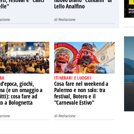
rti, festival e "Calici
nuovo brano "Cuntami" di
elle"
Lello Analfino
azione
di
Redazione
RA
ITINERARI E LUOGHI
 d’epoca, giochi,
Cosa fare nel weekend a
ma (e un omaggio a
Palermo e non solo: tra
tti): cosa fare ad
festival, Botero e il
to a Bolognetta
"Carnevale Estivo"
azione
di
Redazione