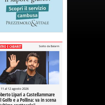
ATRO E CABARET
Scelto da Balarm
 11 al 12 agosto 2026
berto Lipari a Castellammare
l Golfo e a Pollina: va in scena