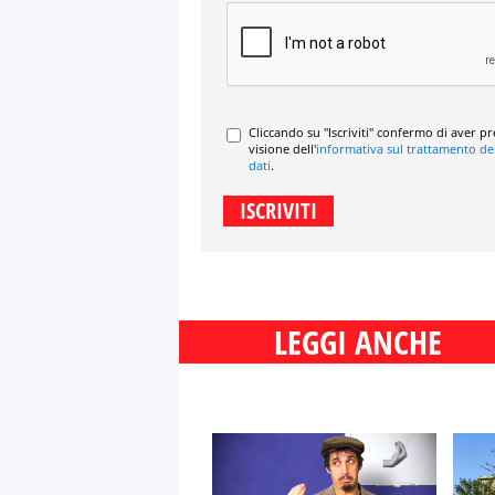
Cliccando su "Iscriviti" confermo di aver p
visione dell'
informativa sul trattamento de
dati
.
LEGGI ANCHE