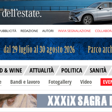
PUBBLICITÀ
REDAZIONE
AUTORI
INVIA SEGNALAZIONE
COLLABOR
D & WINE
ATTUALITÀ
POLITICA
SANITÀ
e
Bandi e lavoro
Fotogallery
Video
EVEN