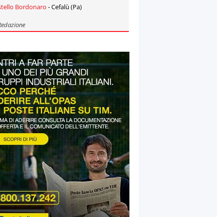
stello Bordonaro
- Cefalù (Pa)
Redazione