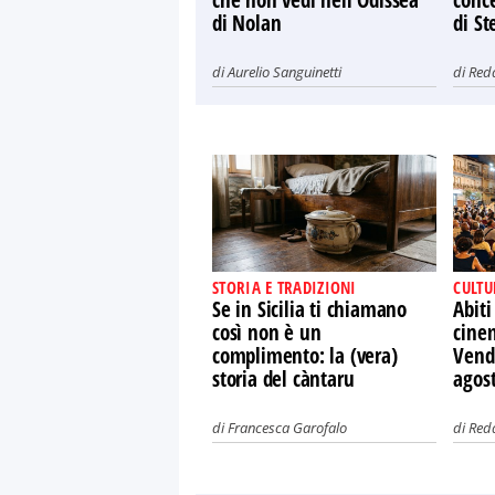
che non vedi nell'Odissea
conce
di Nolan
di St
di
Aurelio Sanguinetti
di
Red
STORIA E TRADIZIONI
CULTU
Se in Sicilia ti chiamano
Abiti
così non è un
cine
complimento: la (vera)
Vendi
storia del càntaru
agos
di
Francesca Garofalo
di
Red