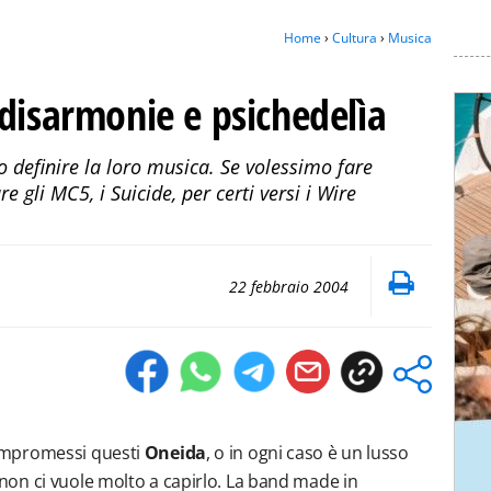
Home
›
Cultura
›
Musica
disarmonie e psichedelìa
o definire la loro musica. Se volessimo fare
li MC5, i Suicide, per certi versi i Wire
22 febbraio 2004
ompromessi questi
Oneida
, o in ogni caso è un lusso
on ci vuole molto a capirlo. La band made in