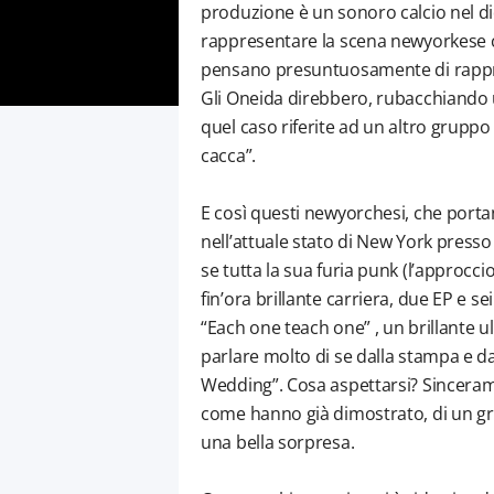
produzione è un sonoro calcio nel di
rappresentare la scena newyorkese c
pensano presuntuosamente di rappres
Gli Oneida direbbero, rubacchiando u
quel caso riferite ad un altro gruppo
cacca”.
E così questi newyorchesi, che portan
nell’attuale stato di New York press
se tutta la sua furia punk (l’approcci
fin’ora brillante carriera, due EP e se
“Each one teach one” , un brillante ul
parlare molto di se dalla stampa e da
Wedding”. Cosa aspettarsi? Sincerament
come hanno già dimostrato, di un gr
una bella sorpresa.