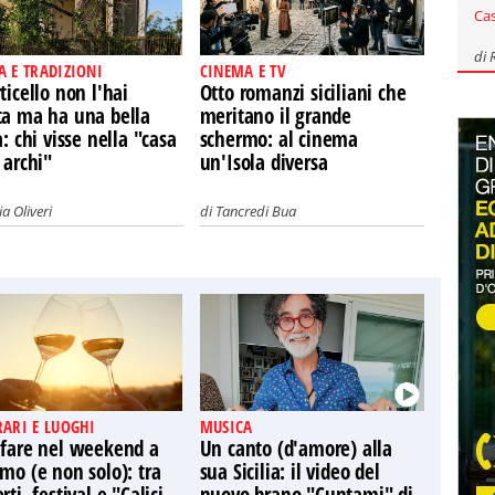
Ca
di
A E TRADIZIONI
CINEMA E TV
ticello non l'hai
Otto romanzi siciliani che
ta ma ha una bella
meritano il grande
a: chi visse nella "casa
schermo: al cinema
 archi"
un'Isola diversa
a Oliveri
di
Tancredi Bua
RARI E LUOGHI
MUSICA
 fare nel weekend a
Un canto (d'amore) alla
mo (e non solo): tra
sua Sicilia: il video del